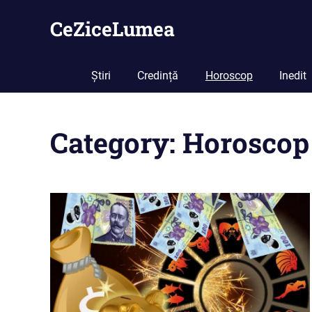
Skip
CeZiceLumea
to
content
Știri
Credință
Horoscop
Inedit
Category: Horoscop