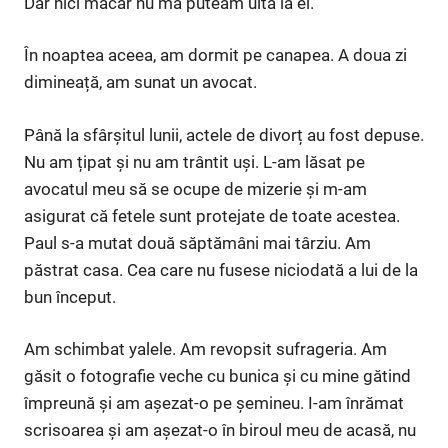
Dar nici măcar nu mă puteam uita la el.
În noaptea aceea, am dormit pe canapea. A doua zi
dimineață, am sunat un avocat.
Până la sfârșitul lunii, actele de divorț au fost depuse.
Nu am țipat și nu am trântit uși. L-am lăsat pe
avocatul meu să se ocupe de mizerie și m-am
asigurat că fetele sunt protejate de toate acestea.
Paul s-a mutat două săptămâni mai târziu. Am
păstrat casa. Cea care nu fusese niciodată a lui de la
bun început.
Am schimbat yalele. Am revopsit sufrageria. Am
găsit o fotografie veche cu bunica și cu mine gătind
împreună și am așezat-o pe șemineu. I-am înrămat
scrisoarea și am așezat-o în biroul meu de acasă, nu