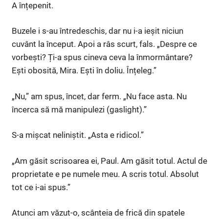
A înțepenit.
Buzele i s-au întredeschis, dar nu i-a ieșit niciun
cuvânt la început. Apoi a râs scurt, fals. „Despre ce
vorbești? Ți-a spus cineva ceva la înmormântare?
Ești obosită, Mira. Ești în doliu. Înțeleg.”
„Nu,” am spus, încet, dar ferm. „Nu face asta. Nu
încerca să mă manipulezi (gaslight).”
S-a mișcat neliniștit. „Asta e ridicol.”
„Am găsit scrisoarea ei, Paul. Am găsit totul. Actul de
proprietate e pe numele meu. A scris totul. Absolut
tot ce i-ai spus.”
Atunci am văzut-o, scânteia de frică din spatele