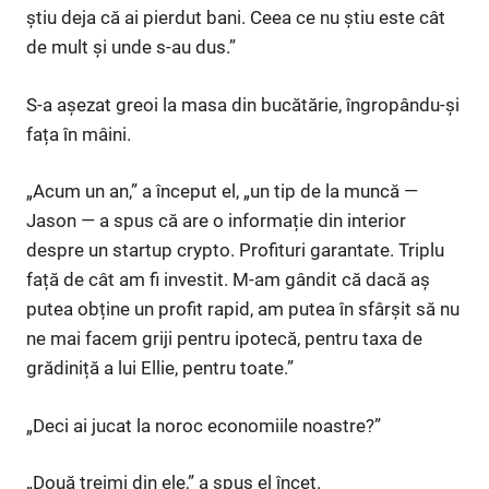
știu deja că ai pierdut bani. Ceea ce nu știu este cât
de mult și unde s-au dus.”
S-a așezat greoi la masa din bucătărie, îngropându-și
fața în mâini.
„Acum un an,” a început el, „un tip de la muncă —
Jason — a spus că are o informație din interior
despre un startup crypto. Profituri garantate. Triplu
față de cât am fi investit. M-am gândit că dacă aș
putea obține un profit rapid, am putea în sfârșit să nu
ne mai facem griji pentru ipotecă, pentru taxa de
grădiniță a lui Ellie, pentru toate.”
„Deci ai jucat la noroc economiile noastre?”
„Două treimi din ele,” a spus el încet.