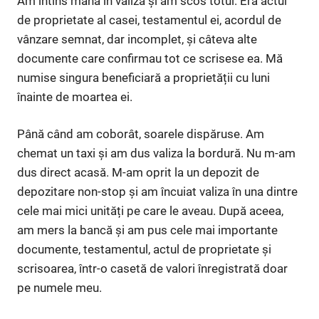
Am întins mâna în valiză și am scos totul. Era actul
de proprietate al casei, testamentul ei, acordul de
vânzare semnat, dar incomplet, și câteva alte
documente care confirmau tot ce scrisese ea. Mă
numise singura beneficiară a proprietății cu luni
înainte de moartea ei.
Până când am coborât, soarele dispăruse. Am
chemat un taxi și am dus valiza la bordură. Nu m-am
dus direct acasă. M-am oprit la un depozit de
depozitare non-stop și am încuiat valiza în una dintre
cele mai mici unități pe care le aveau. După aceea,
am mers la bancă și am pus cele mai importante
documente, testamentul, actul de proprietate și
scrisoarea, într-o casetă de valori înregistrată doar
pe numele meu.