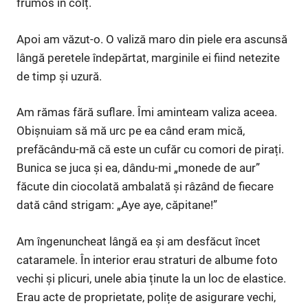
frumos în colț.
Apoi am văzut-o. O valiză maro din piele era ascunsă
lângă peretele îndepărtat, marginile ei fiind netezite
de timp și uzură.
Am rămas fără suflare. Îmi aminteam valiza aceea.
Obișnuiam să mă urc pe ea când eram mică,
prefăcându-mă că este un cufăr cu comori de pirați.
Bunica se juca și ea, dându-mi „monede de aur”
făcute din ciocolată ambalată și râzând de fiecare
dată când strigam: „Aye aye, căpitane!”
Am îngenuncheat lângă ea și am desfăcut încet
cataramele. În interior erau straturi de albume foto
vechi și plicuri, unele abia ținute la un loc de elastice.
Erau acte de proprietate, polițe de asigurare vechi,