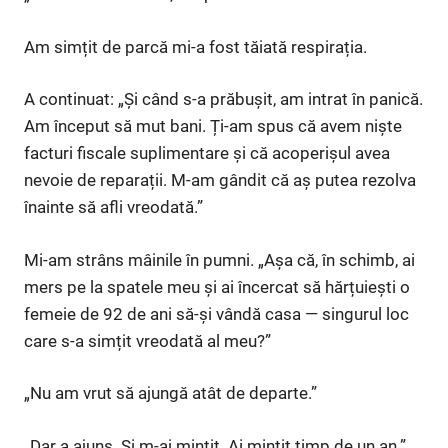
Am simțit de parcă mi-a fost tăiată respirația.
A continuat: „Și când s-a prăbușit, am intrat în panică.
Am început să mut bani. Ți-am spus că avem niște
facturi fiscale suplimentare și că acoperișul avea
nevoie de reparații. M-am gândit că aș putea rezolva
înainte să afli vreodată.”
Mi-am strâns mâinile în pumni. „Așa că, în schimb, ai
mers pe la spatele meu și ai încercat să hărțuiești o
femeie de 92 de ani să-și vândă casa — singurul loc
care s-a simțit vreodată al meu?”
„Nu am vrut să ajungă atât de departe.”
„Dar a ajuns. Și m-ai mințit. Ai mințit timp de un an.”