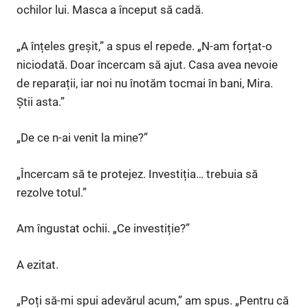
ochilor lui. Masca a început să cadă.
„A înțeles greșit,” a spus el repede. „N-am forțat-o
niciodată. Doar încercam să ajut. Casa avea nevoie
de reparații, iar noi nu înotăm tocmai în bani, Mira.
Știi asta.”
„De ce n-ai venit la mine?”
„Încercam să te protejez. Investiția… trebuia să
rezolve totul.”
Am îngustat ochii. „Ce investiție?”
A ezitat.
„Poți să-mi spui adevărul acum,” am spus. „Pentru că