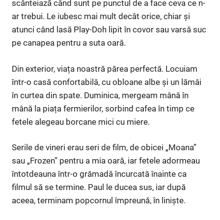
scânteiază când sunt pe punctul de a face ceva ce n-
ar trebui. Le iubesc mai mult decât orice, chiar și
atunci când lasă Play-Doh lipit în covor sau varsă suc
pe canapea pentru a suta oară.
Din exterior, viața noastră părea perfectă. Locuiam
într-o casă confortabilă, cu obloane albe și un lămâi
în curtea din spate. Duminica, mergeam mână în
mână la piața fermierilor, sorbind cafea în timp ce
fetele alegeau borcane mici cu miere.
Serile de vineri erau seri de film, de obicei „Moana”
sau „Frozen” pentru a mia oară, iar fetele adormeau
întotdeauna într-o grămadă încurcată înainte ca
filmul să se termine. Paul le ducea sus, iar după
aceea, terminam popcornul împreună, în liniște.