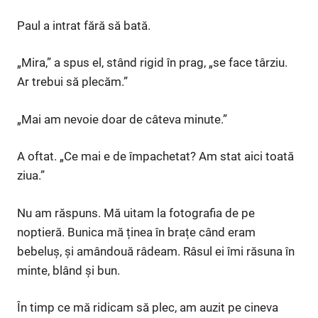
Paul a intrat fără să bată.
„Mira,” a spus el, stând rigid în prag, „se face târziu.
Ar trebui să plecăm.”
„Mai am nevoie doar de câteva minute.”
A oftat. „Ce mai e de împachetat? Am stat aici toată
ziua.”
Nu am răspuns. Mă uitam la fotografia de pe
noptieră. Bunica mă ținea în brațe când eram
bebeluș, și amândouă râdeam. Râsul ei îmi răsuna în
minte, blând și bun.
În timp ce mă ridicam să plec, am auzit pe cineva