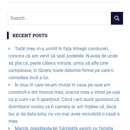
RECENT POSTS
Tatăl meu m-a umilit în fața întregii conduceri,
convins că am venit să spăl podelele. N-avea de unde
să știe că, peste câteva minute, urma să afle cine
cumpărase, în tăcere, toate datoriile firmei pe care o
considera încă a lui.
În ziua în care ne-am mutat în casa pe care am
construit-o din munca mea, soacra mea a intrat pe ușă
ca și cum i-ar fi aparținut. Când i-am auzit spunând că
dormitorul nostru va fi camera ei, am înțeles că, dacă
tac și de data asta, nu voi mai avea niciodată o casă a
mea.
Mamă, pregătește-te! Sâmbătă venim cu familia