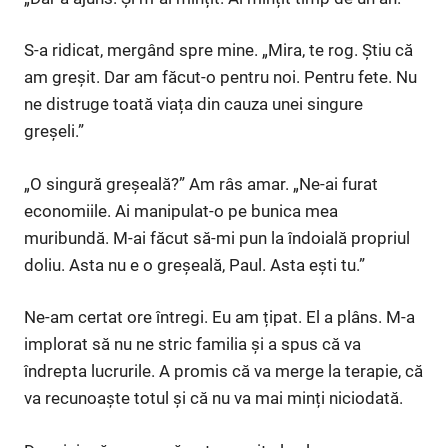
S-a ridicat, mergând spre mine. „Mira, te rog. Știu că
am greșit. Dar am făcut-o pentru noi. Pentru fete. Nu
ne distruge toată viața din cauza unei singure
greșeli.”
„O singură greșeală?” Am râs amar. „Ne-ai furat
economiile. Ai manipulat-o pe bunica mea
muribundă. M-ai făcut să-mi pun la îndoială propriul
doliu. Asta nu e o greșeală, Paul. Asta ești tu.”
Ne-am certat ore întregi. Eu am țipat. El a plâns. M-a
implorat să nu ne stric familia și a spus că va
îndrepta lucrurile. A promis că va merge la terapie, că
va recunoaște totul și că nu va mai minți niciodată.