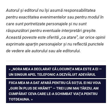
Autorul și editorul nu își asumă responsabilitatea
pentru exactitatea evenimentelor sau pentru modul în
care sunt portretizate personajele și nu sunt
răspunzători pentru eventuale interpretări greșite.
Această poveste este oferită „ca atare”, iar orice opinii
exprimate aparțin personajelor și nu reflectă punctele
de vedere ale autorului sau ale editorului.
PREVIOUS
„NORA MEA A DECLARAT CĂ LOCUINȚA MEA ESTE A EI —
Post
UN SINGUR APEL TELEFONIC A DEZVĂLUIT ADEVĂRUL
POST:
NEXT
FIICA MEA M-A DAT AFARĂ PENTRU CĂ SOȚUL EI NU VOIA
navigation
POST:
„GURI ÎN PLUS DE HRĂNIT” — TREI LUNI MAI TÂRZIU, AM
CUMPĂRAT CEVA CARE LE-A SCHIMBAT VIAȚA PENTRU
TOTDEAUNA.