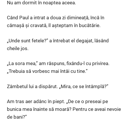
Nu am dormit în noaptea aceea.
Când Paul a intrat a doua zi dimineață, încă în
cămașă și cravată, îl așteptam în bucătărie.
„Unde sunt fetele?” a întrebat el degajat, lăsând
cheile jos.
„La sora mea,” am răspuns, fixându-l cu privirea.
„Trebuia să vorbesc mai întâi cu tine.”
Zâmbetul lui a dispărut. „Mira, ce se întâmplă?”
Am tras aer adânc în piept. „De ce o preseai pe
bunica mea înainte să moară? Pentru ce aveai nevoie
de bani?”