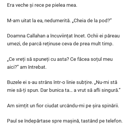
Era veche și rece pe pielea mea.
M-am uitat la ea, nedumerită. „Cheia de la pod?”
Doamna Callahan a încuviințat încet. Ochii ei păreau
umezi, de parcă reținuse ceva de prea mult timp.
„Ce vreți să spuneți cu asta? Ce făcea soțul meu
aici?” am întrebat.
Buzele ei s-au strâns într-o linie subțire. „Nu-mi stă
mie să-ți spun. Dar bunica ta… a vrut să afli singură.”
Am simțit un fior ciudat urcându-mi pe șira spinării.
Paul se îndepărtase spre mașină, tastând pe telefon.