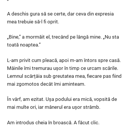
A deschis gura să se certe, dar ceva din expresia
mea trebuie să-l fi oprit.
„Bine,” a mormăit el, trecând pe lângă mine. „Nu sta
toată noaptea.”
L-am privit cum pleacă, apoi m-am întors spre casă.
Mâinile îmi tremurau ușor în timp ce urcam scările.
Lemnul scârțâia sub greutatea mea, fiecare pas fiind
mai zgomotos decât îmi aminteam.
În vârf, am ezitat. Ușa podului era mică, vopsită de
mai multe ori, iar mânerul era ușor strâmb.
Am introdus cheia în broască. A făcut clic.