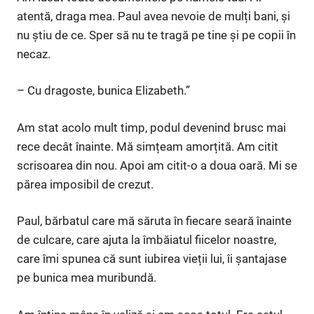
atentă, draga mea. Paul avea nevoie de mulți bani, și
nu știu de ce. Sper să nu te tragă pe tine și pe copii în
necaz.
– Cu dragoste, bunica Elizabeth.”
Am stat acolo mult timp, podul devenind brusc mai
rece decât înainte. Mă simțeam amorțită. Am citit
scrisoarea din nou. Apoi am citit-o a doua oară. Mi se
părea imposibil de crezut.
Paul, bărbatul care mă săruta în fiecare seară înainte
de culcare, care ajuta la îmbăiatul fiicelor noastre,
care îmi spunea că sunt iubirea vieții lui, îi șantajase
pe bunica mea muribundă.