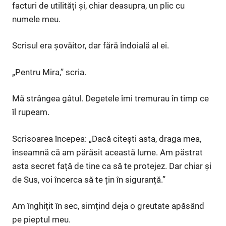
facturi de utilități și, chiar deasupra, un plic cu
numele meu.
Scrisul era șovăitor, dar fără îndoială al ei.
„Pentru Mira,” scria.
Mă strângea gâtul. Degetele îmi tremurau în timp ce
îl rupeam.
Scrisoarea începea: „Dacă citești asta, draga mea,
înseamnă că am părăsit această lume. Am păstrat
asta secret față de tine ca să te protejez. Dar chiar și
de Sus, voi încerca să te țin în siguranță.”
Am înghițit în sec, simțind deja o greutate apăsând
pe pieptul meu.