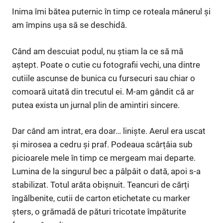
Inima îmi bătea puternic în timp ce roteala mânerul și
am împins ușa să se deschidă.
Când am descuiat podul, nu știam la ce să mă
aștept. Poate o cutie cu fotografii vechi, una dintre
cutiile ascunse de bunica cu fursecuri sau chiar o
comoară uitată din trecutul ei. M-am gândit că ar
putea exista un jurnal plin de amintiri sincere.
Dar când am intrat, era doar… liniște. Aerul era uscat
și mirosea a cedru și praf. Podeaua scârțâia sub
picioarele mele în timp ce mergeam mai departe.
Lumina de la singurul bec a pâlpâit o dată, apoi s-a
stabilizat. Totul arăta obișnuit. Teancuri de cărți
îngălbenite, cutii de carton etichetate cu marker
șters, o grămadă de pături tricotate împăturite