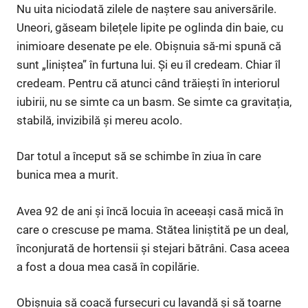
Nu uita niciodată zilele de naștere sau aniversările.
Uneori, găseam bilețele lipite pe oglinda din baie, cu
inimioare desenate pe ele. Obișnuia să-mi spună că
sunt „liniștea” în furtuna lui. Și eu îl credeam. Chiar îl
credeam. Pentru că atunci când trăiești în interiorul
iubirii, nu se simte ca un basm. Se simte ca gravitația,
stabilă, invizibilă și mereu acolo.
Dar totul a început să se schimbe în ziua în care
bunica mea a murit.
Avea 92 de ani și încă locuia în aceeași casă mică în
care o crescuse pe mama. Stătea liniștită pe un deal,
înconjurată de hortensii și stejari bătrâni. Casa aceea
a fost a doua mea casă în copilărie.
Obișnuia să coacă fursecuri cu lavandă și să toarne