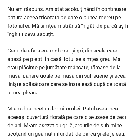
Nu am răspuns. Am stat acolo, ținând în continuare
pătura aceea tricotată pe care o punea mereu pe
fotoliul ei. Mă simțeam strânsă în gât, de parcă aș fi
înghițit ceva ascuțit.
Cerul de afară era mohorât și gri, din acela care
apasă pe piept. În casă, totul se simțea greu. Mai
erau plăcinte pe jumătate mâncate, rămase de la
masă, pahare goale pe masa din sufragerie și acea
liniște apăsătoare care se instalează după ce toată
lumea pleacă.
M-am dus încet în dormitorul ei. Patul avea încă
aceeași cuvertură florală pe care o avusese de zeci
de ani. M-am așezat cu grijă, arcurile de sub mine
scoțând un geamăt înfundat, de parcă și ele jeleau.