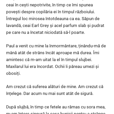
ceai în cești nepotrivite, în timp ce îmi spunea
povești despre copilăria ei în timpul războiului.
Întregul loc mirosea întotdeauna ca ea. Săpun de
lavandă, ceai Earl Grey și acel parfum slab și pudrat
pe care nu a încetat niciodată să-l poarte.
Paul a venit cu mine la înmormântare, ținându-mă de
mână atât de strâns încât aproape mă durea. Îmi
amintesc că m-am uitat la el în timpul slujbei.
Maxilarul lui era încordat. Ochii îi păreau umezi și
obosiți.
Am crezut că suferea alături de mine. Am crezut că
înțelege. Dar acum nu mai sunt atât de sigură.
După slujbă, în timp ce fetele au rămas cu sora mea,
m-am întors singură la casa bunicii pentru a strânge