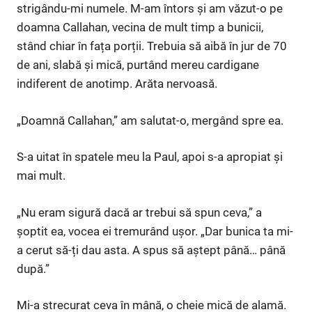
strigându-mi numele. M-am întors și am văzut-o pe
doamna Callahan, vecina de mult timp a bunicii,
stând chiar în fața porții. Trebuia să aibă în jur de 70
de ani, slabă și mică, purtând mereu cardigane
indiferent de anotimp. Arăta nervoasă.
„Doamnă Callahan,” am salutat-o, mergând spre ea.
S-a uitat în spatele meu la Paul, apoi s-a apropiat și
mai mult.
„Nu eram sigură dacă ar trebui să spun ceva,” a
șoptit ea, vocea ei tremurând ușor. „Dar bunica ta mi-
a cerut să-ți dau asta. A spus să aștept până… până
după.”
Mi-a strecurat ceva în mână, o cheie mică de alamă.