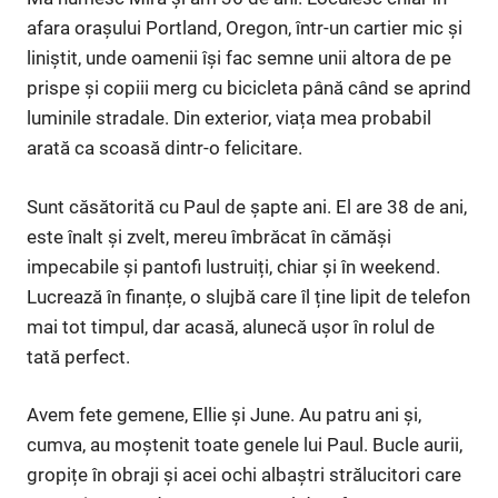
afara orașului Portland, Oregon, într-un cartier mic și
liniștit, unde oamenii își fac semne unii altora de pe
prispe și copiii merg cu bicicleta până când se aprind
luminile stradale. Din exterior, viața mea probabil
arată ca scoasă dintr-o felicitare.
Sunt căsătorită cu Paul de șapte ani. El are 38 de ani,
este înalt și zvelt, mereu îmbrăcat în cămăși
impecabile și pantofi lustruiți, chiar și în weekend.
Lucrează în finanțe, o slujbă care îl ține lipit de telefon
mai tot timpul, dar acasă, alunecă ușor în rolul de
tată perfect.
Avem fete gemene, Ellie și June. Au patru ani și,
cumva, au moștenit toate genele lui Paul. Bucle aurii,
gropițe în obraji și acei ochi albaștri strălucitori care