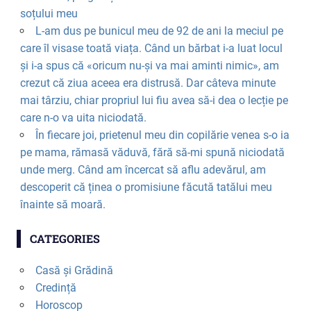
soțului meu
L-am dus pe bunicul meu de 92 de ani la meciul pe
care îl visase toată viața. Când un bărbat i-a luat locul
și i-a spus că «oricum nu-și va mai aminti nimic», am
crezut că ziua aceea era distrusă. Dar câteva minute
mai târziu, chiar propriul lui fiu avea să-i dea o lecție pe
care n-o va uita niciodată.
În fiecare joi, prietenul meu din copilărie venea s-o ia
pe mama, rămasă văduvă, fără să-mi spună niciodată
unde merg. Când am încercat să aflu adevărul, am
descoperit că ținea o promisiune făcută tatălui meu
înainte să moară.
CATEGORIES
Casă și Grădină
Credință
Horoscop