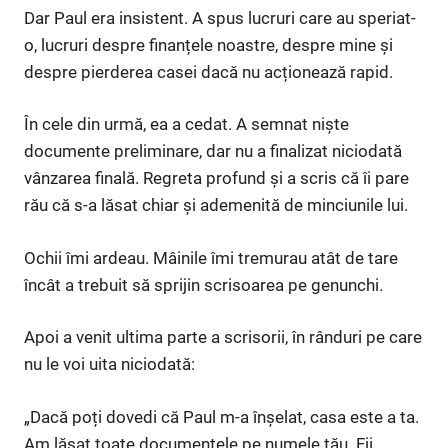
Dar Paul era insistent. A spus lucruri care au speriat-
o, lucruri despre finanțele noastre, despre mine și
despre pierderea casei dacă nu acționează rapid.
În cele din urmă, ea a cedat. A semnat niște
documente preliminare, dar nu a finalizat niciodată
vânzarea finală. Regreta profund și a scris că îi pare
rău că s-a lăsat chiar și ademenită de minciunile lui.
Ochii îmi ardeau. Mâinile îmi tremurau atât de tare
încât a trebuit să sprijin scrisoarea pe genunchi.
Apoi a venit ultima parte a scrisorii, în rânduri pe care
nu le voi uita niciodată:
„Dacă poți dovedi că Paul m-a înșelat, casa este a ta.
Am lăsat toate documentele pe numele tău. Fii