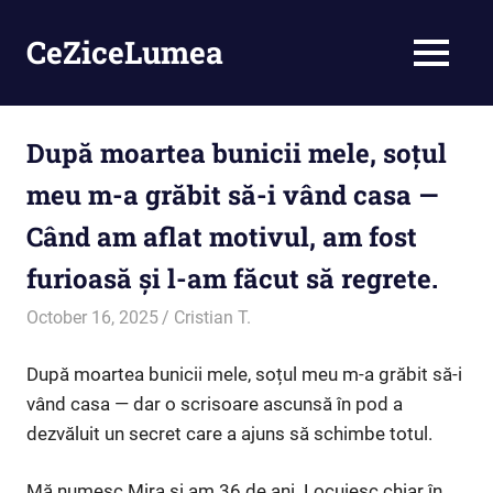
Skip
to
CeZiceLumea
MENU
content
După moartea bunicii mele, soțul
meu m-a grăbit să-i vând casa —
Când am aflat motivul, am fost
furioasă și l-am făcut să regrete.
October 16, 2025
Cristian T.
Inedit
După moartea bunicii mele, soțul meu m-a grăbit să-i
vând casa — dar o scrisoare ascunsă în pod a
dezvăluit un secret care a ajuns să schimbe totul.
Mă numesc Mira și am 36 de ani. Locuiesc chiar în