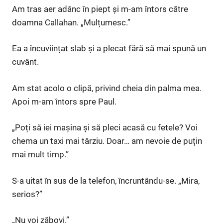
Am tras aer adânc în piept și m-am întors către
doamna Callahan. „Mulțumesc.”
Ea a încuviințat slab și a plecat fără să mai spună un
cuvânt.
Am stat acolo o clipă, privind cheia din palma mea.
Apoi m-am întors spre Paul.
„Poți să iei mașina și să pleci acasă cu fetele? Voi
chema un taxi mai târziu. Doar… am nevoie de puțin
mai mult timp.”
S-a uitat în sus de la telefon, încruntându-se. „Mira,
serios?”
„Nu voi zăbovi.”