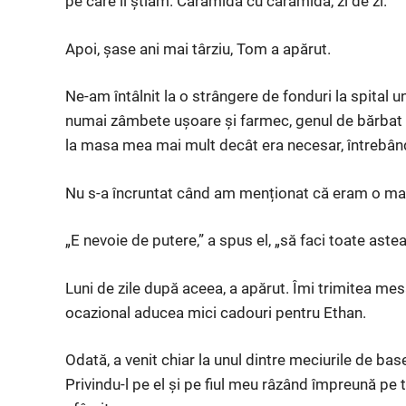
pe care îl știam. Cărămidă cu cărămidă, zi de zi.
Apoi, șase ani mai târziu, Tom a apărut.
Ne-am întâlnit la o strângere de fonduri la spital 
numai zâmbete ușoare și farmec, genul de bărbat c
la masa mea mai mult decât era necesar, întrebân
Nu s-a încruntat când am menționat că eram o mam
„E nevoie de putere,” a spus el, „să faci toate astea
Luni de zile după aceea, a apărut. Îmi trimitea me
ocazional aducea mici cadouri pentru Ethan.
Odată, a venit chiar la unul dintre meciurile de bas
Privindu-l pe el și pe fiul meu râzând împreună pe