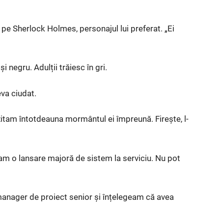
l pe Sherlock Holmes, personajul lui preferat. „Ei
 negru. Adulții trăiesc în gri.
eva ciudat.
zitam întotdeauna mormântul ei împreună. Firește, l-
r am o lansare majoră de sistem la serviciu. Nu pot
manager de proiect senior și înțelegeam că avea