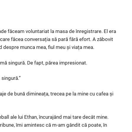
unde făceam voluntariat la masa de înregistrare. El era
are făcea conversația să pară fără efort. A zăbovit
d despre munca mea, fiul meu și viața mea.
ă singură. De fapt, părea impresionat.
 singură.”
saje de bună dimineața, trecea pe la mine cu cafea și
eball ale lui Ethan, încurajând mai tare decât mine.
 tribune, îmi amintesc că m-am gândit că poate, în