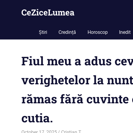
Skip
CeZiceLumea
to
content
Știri
Credință
Horoscop
Inedit
Fiul meu a adus cev
verighetelor la nun
rămas fără cuvinte
cutia.
October 17, 2025
Cristian T.
Inedit