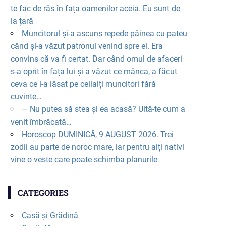
te fac de râs în fața oamenilor aceia. Eu sunt de
la țară
Muncitorul și-a ascuns repede pâinea cu pateu
când și-a văzut patronul venind spre el. Era
convins că va fi certat. Dar când omul de afaceri
s-a oprit în fața lui și a văzut ce mânca, a făcut
ceva ce i-a lăsat pe ceilalți muncitori fără
cuvinte…
— Nu putea să stea și ea acasă? Uită-te cum a
venit îmbrăcată…
Horoscop DUMINICĂ, 9 AUGUST 2026. Trei
zodii au parte de noroc mare, iar pentru alți nativi
vine o veste care poate schimba planurile
CATEGORIES
Casă și Grădină