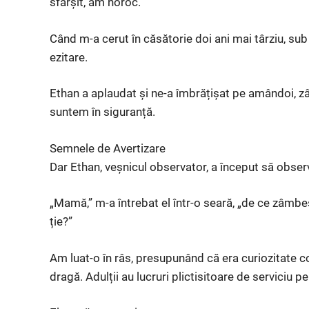
sfârșit, am noroc.
Când m-a cerut în căsătorie doi ani mai târziu, su
ezitare.
Ethan a aplaudat și ne-a îmbrățișat pe amândoi, zâ
suntem în siguranță.
Semnele de Avertizare
Dar Ethan, veșnicul observator, a început să observ
„Mamă,” m-a întrebat el într-o seară, „de ce zâmbe
ție?”
Am luat-o în râs, presupunând că era curiozitate c
dragă. Adulții au lucruri plictisitoare de serviciu pe