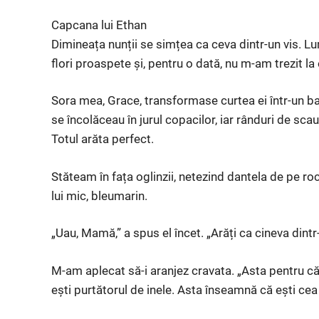
Capcana lui Ethan
Dimineața nunții se simțea ca ceva dintr-un vis. Lum
flori proaspete și, pentru o dată, nu m-am trezit la 
Sora mea, Grace, transformase curtea ei într-un ba
se încolăceau în jurul copacilor, iar rânduri de sca
Totul arăta perfect.
Stăteam în fața oglinzii, netezind dantela de pe ro
lui mic, bleumarin.
„Uau, Mamă,” a spus el încet. „Arăți ca cineva dintr-
M-am aplecat să-i aranjez cravata. „Asta pentru că
ești purtătorul de inele. Asta înseamnă că ești ce