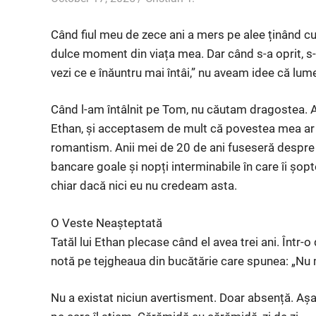
Când fiul meu de zece ani a mers pe alee ținând cu
dulce moment din viața mea. Dar când s-a oprit, s-a
vezi ce e înăuntru mai întâi,” nu aveam idee că lu
Când l-am întâlnit pe Tom, nu căutam dragostea. A
Ethan, și acceptasem de mult că povestea mea ar 
romantism. Anii mei de 20 de ani fuseseră despre a ți
bancare goale și nopți interminabile în care îi șop
chiar dacă nici eu nu credeam asta.
O Veste Neașteptată
Tatăl lui Ethan plecase când el avea trei ani. Într-
notă pe tejgheaua din bucătărie care spunea: „Nu 
Nu a existat niciun avertisment. Doar absență. Așa