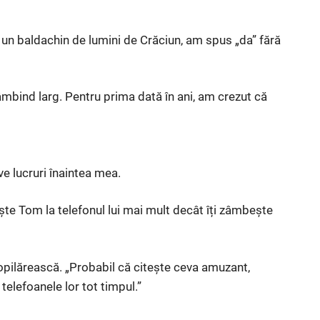
b un baldachin de lumini de Crăciun, am spus „da” fără
mbind larg. Pentru prima dată în ani, am crezut că
e lucruri înaintea mea.
ște Tom la telefonul lui mai mult decât îți zâmbește
opilărească. „Probabil că citește ceva amuzant,
 telefoanele lor tot timpul.”