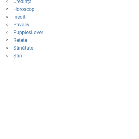
Credință
Horoscop
Inedit
Privacy
PuppiesLover
Rețete
Sănătate
Știri