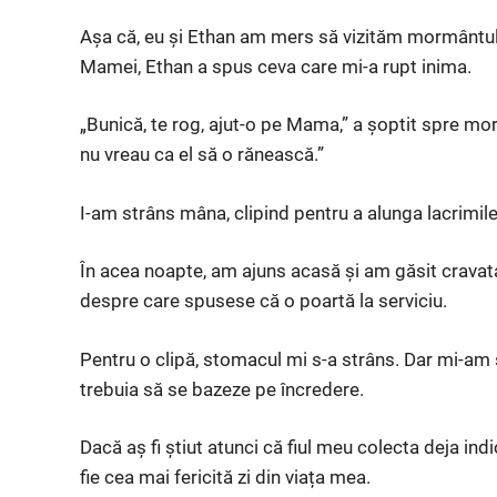
Așa că, eu și Ethan am mers să vizităm mormântul
Mamei, Ethan a spus ceva care mi-a rupt inima.
„Bunică, te rog, ajut-o pe Mama,” a șoptit spre mor
nu vreau ca el să o rănească.”
I-am strâns mâna, clipind pentru a alunga lacrimile
În acea noapte, am ajuns acasă și am găsit cravat
despre care spusese că o poartă la serviciu.
Pentru o clipă, stomacul mi s-a strâns. Dar mi-am 
trebuia să se bazeze pe încredere.
Dacă aș fi știut atunci că fiul meu colecta deja ind
fie cea mai fericită zi din viața mea.