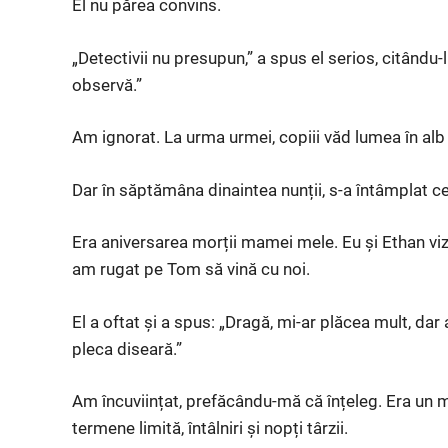
El nu părea convins.
„Detectivii nu presupun,” a spus el serios, citându-
observă.”
Am ignorat. La urma urmei, copiii văd lumea în alb și
Dar în săptămâna dinaintea nunții, s-a întâmplat c
Era aniversarea morții mamei mele. Eu și Ethan vi
am rugat pe Tom să vină cu noi.
El a oftat și a spus: „Dragă, mi-ar plăcea mult, da
pleca diseară.”
Am încuviințat, prefăcându-mă că înțeleg. Era un 
termene limită, întâlniri și nopți târzii.