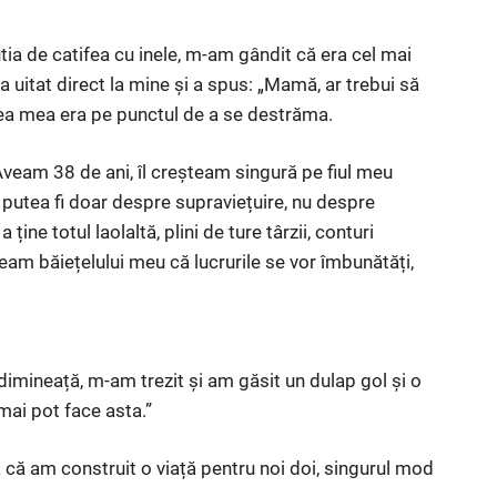
tia de catifea cu inele, m-am gândit că era cel mai
 uitat direct la mine și a spus: „Mamă, ar trebui să
mea mea era pe punctul de a se destrăma.
veam 38 de ani, îl creșteam singură pe fiul meu
putea fi doar despre supraviețuire, nu despre
ne totul laolaltă, plini de ture târzii, conturi
team băiețelului meu că lucrurile se vor îmbunătăți,
o dimineață, m-am trezit și am găsit un dulap gol și o
mai pot face asta.”
 că am construit o viață pentru noi doi, singurul mod