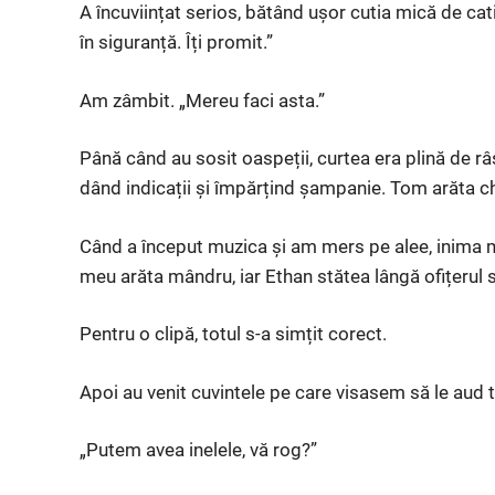
A încuviințat serios, bătând ușor cutia mică de catif
în siguranță. Îți promit.”
Am zâmbit. „Mereu faci asta.”
Până când au sosit oaspeții, curtea era plină de râse
dând indicații și împărțind șampanie. Tom arăta ch
Când a început muzica și am mers pe alee, inima mi
meu arăta mândru, iar Ethan stătea lângă ofițerul st
Pentru o clipă, totul s-a simțit corect.
Apoi au venit cuvintele pe care visasem să le aud t
„Putem avea inelele, vă rog?”