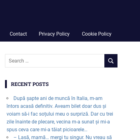
Contact
Privacy Policy
Cookie Policy
RECENT POSTS
După șapte ani de muncă în Italia, m-am
întors acasă definitiv. Aveam bilet doar dus și
voiam să-i fac soțului meu o surpriză. Dar cu trei
zile înainte de plecare, vecina m-a sunat și mi-a
spus ceva care mi-a tăiat picioarele…
– Lasă, mamă… mergi tu singur. Nu vreau să