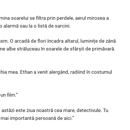
ina soarelui se filtra prin perdele, aerul mirosea a
o alarmă sau la o listă de sarcini.
sm. O arcadă de flori încadra altarul, luminițe de zână
une albe străluceau în soarele de sfârșit de primăvară.
chia mea. Ethan a venit alergând, radiind în costumul
un film.”
 astăzi este ziua noastră cea mare, detectivule. Tu
a mai importantă persoană de aici.”