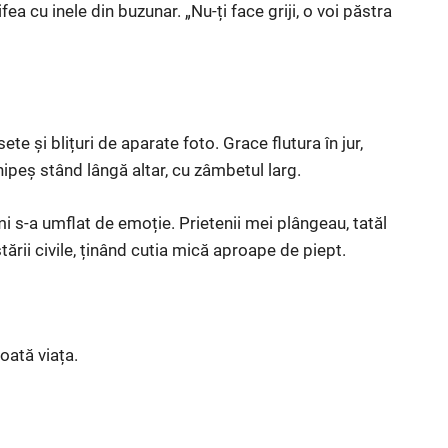
ea cu inele din buzunar. „Nu-ți face griji, o voi păstra
te și blițuri de aparate foto. Grace flutura în jur,
ipeș stând lângă altar, cu zâmbetul larg.
 s-a umflat de emoție. Prietenii mei plângeau, tatăl
ării civile, ținând cutia mică aproape de piept.
oată viața.