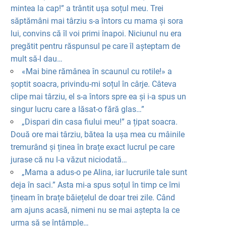
mintea la cap!” a trântit ușa soțul meu. Trei
săptămâni mai târziu s-a întors cu mama și sora
lui, convins că îl voi primi înapoi. Niciunul nu era
pregătit pentru răspunsul pe care îl așteptam de
mult să-l dau…
«Mai bine rămânea în scaunul cu rotile!» a
șoptit soacra, privindu-mi soțul în cârje. Câteva
clipe mai târziu, el s-a întors spre ea și i-a spus un
singur lucru care a lăsat-o fără glas…”
„Dispari din casa fiului meu!” a țipat soacra.
Două ore mai târziu, bătea la ușa mea cu mâinile
tremurând și ținea în brațe exact lucrul pe care
jurase că nu l-a văzut niciodată…
„Mama a adus-o pe Alina, iar lucrurile tale sunt
deja în saci.” Asta mi-a spus soțul în timp ce îmi
țineam în brațe băiețelul de doar trei zile. Când
am ajuns acasă, nimeni nu se mai aștepta la ce
urma să se întâmple…