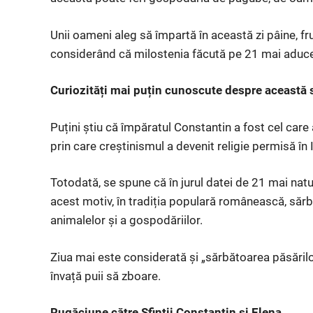
Unii oameni aleg să împartă în această zi pâine, fru
considerând că milostenia făcută pe 21 mai aduce b
Curiozități mai puțin cunoscute despre această 
Puțini știu că împăratul Constantin a fost cel care
prin care creștinismul a devenit religie permisă î
Totodată, se spune că în jurul datei de 21 mai natur
acest motiv, în tradiția populară românească, sărb
animalelor și a gospodăriilor.
Ziua mai este considerată și „sărbătoarea păsărilo
învață puii să zboare.
Rugăciune către Sfinții Constantin și Elena