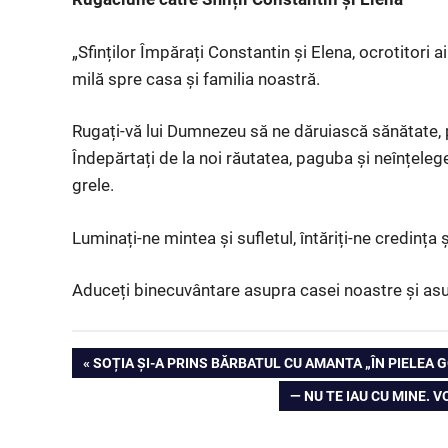
„Sfinților Împărați Constantin și Elena, ocrotitori ai c
milă spre casa și familia noastră.
Rugați-vă lui Dumnezeu să ne dăruiască sănătate, p
Îndepărtați de la noi răutatea, paguba și neînțelege
grele.
Luminați-ne mintea și sufletul, întăriți-ne credința ș
Aduceți binecuvântare asupra casei noastre și asu
PREVIOUS
SOȚIA ȘI-A PRINS BĂRBATUL CU AMANTA „ÎN PIELEA 
Post
POST:
NEXT
— NU TE IAU CU MINE. 
POST:
navigation