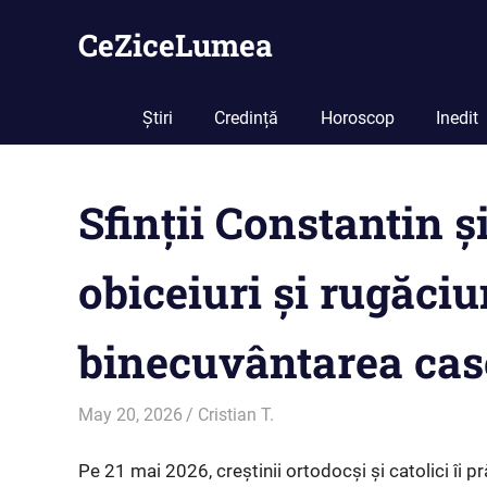
Skip
CeZiceLumea
to
content
Știri
Credință
Horoscop
Inedit
Sfinții Constantin ș
obiceiuri și rugăciu
binecuvântarea case
May 20, 2026
Cristian T.
Credință
Pe 21 mai 2026, creștinii ortodocși și catolici îi pr