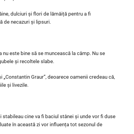
ne, dulciuri și flori de lămâiță pentru a fi
ă de necazuri și lipsuri.
lena nu este bine să se muncească la câmp. Nu se
bele și recoltele slabe.
 și „Constantin Graur”, deoarece oamenii credeau că,
e și livezile.
 stabileau cine va fi baciul stânei și unde vor fi duse
luate în această zi vor influența tot sezonul de