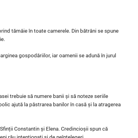
ind tămâie în toate camerele. Din bătrâni se spune
ie.
marginea gospodăriilor, iar oamenii se adună în jurul
asei trebuie să numere banii și să noteze seriile
lic ajută la păstrarea banilor în casă și la atragerea
Sfinții Constantin și Elena. Credincioșii spun că
 rău intenționați și de neînțelegeri.