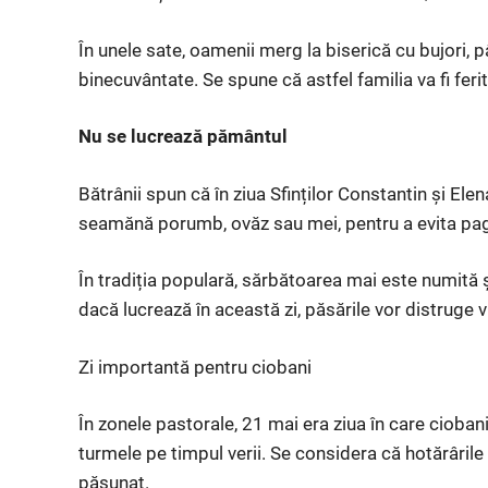
În unele sate, oamenii merg la biserică cu bujori, pâi
binecuvântate. Se spune că astfel familia va fi ferit
Nu se lucrează pământul
Bătrânii spun că în ziua Sfinților Constantin și E
seamănă porumb, ovăz sau mei, pentru a evita pagu
În tradiția populară, sărbătoarea mai este numită
dacă lucrează în această zi, păsările vor distruge viil
Zi importantă pentru ciobani
În zonele pastorale, 21 mai era ziua în care ciobanii
turmele pe timpul verii. Se considera că hotărârile 
pășunat.