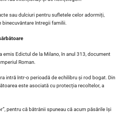
cte sau dulciuri pentru sufletele celor adormiți,
inecuvântare întregii familii.
sărbătoare
 a emis Edictul de la Milano, în anul 313, document
n Imperiul Roman.
a intră într-o perioadă de echilibru și rod bogat. Din
ătoarea este asociată cu protecția recoltelor, a
r”, pentru că bătrânii spuneau că acum păsările își