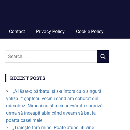
Contact
Privacy Policy
Cookie Policy
RECENT POSTS
„A lăsat-o bărbatul și s-a întors cu o singură
valiză…” șopteau vecinii când am coborât din
microbuz. Nimeni nu știa că adevărata surpriză
urma să înceapă abia când aveam să bat la
poarta casei mele.
„Trăiește fără mine! Poate atunci îți vine