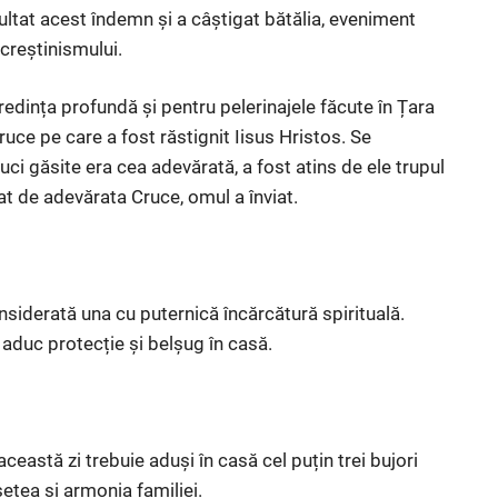
ultat acest îndemn și a câștigat bătălia, eveniment
creștinismului.
dința profundă și pentru pelerinajele făcute în Țara
uce pe care a fost răstignit Iisus Hristos. Se
ruci găsite era cea adevărată, a fost atins de ele trupul
at de adevărata Cruce, omul a înviat.
siderată una cu puternică încărcătură spirituală.
aduc protecție și belșug în casă.
ceastă zi trebuie aduși în casă cel puțin trei bujori
ețea și armonia familiei.