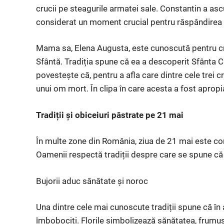
crucii pe steagurile armatei sale. Constantin a asc
considerat un moment crucial pentru răspândirea 
Mama sa, Elena Augusta, este cunoscută pentru cre
Sfântă. Tradiția spune că ea a descoperit Sfânta Cr
povestește că, pentru a afla care dintre cele trei c
unui om mort. În clipa în care acesta a fost apropi
Tradiții și obiceiuri păstrate pe 21 mai
În multe zone din România, ziua de 21 mai este con
Oamenii respectă tradiții despre care se spune că 
Bujorii aduc sănătate și noroc
Una dintre cele mai cunoscute tradiții spune că în a
îmbobociți. Florile simbolizează sănătatea, frumus