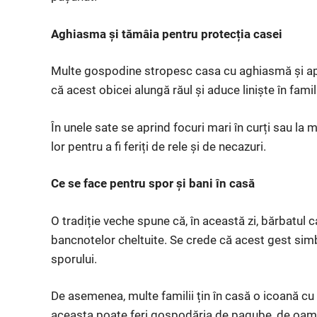
Aghiasma și tămâia pentru protecția casei
Multe gospodine stropesc casa cu aghiasmă și apr
că acest obicei alungă răul și aduce liniște în famil
În unele sate se aprind focuri mari în curți sau la 
lor pentru a fi feriți de rele și de necazuri.
Ce se face pentru spor și bani în casă
O tradiție veche spune că, în această zi, bărbatul c
bancnotelor cheltuite. Se crede că acest gest simbo
sporului.
De asemenea, multe familii țin în casă o icoană cu 
aceasta poate feri gospodăria de pagube, de oameni