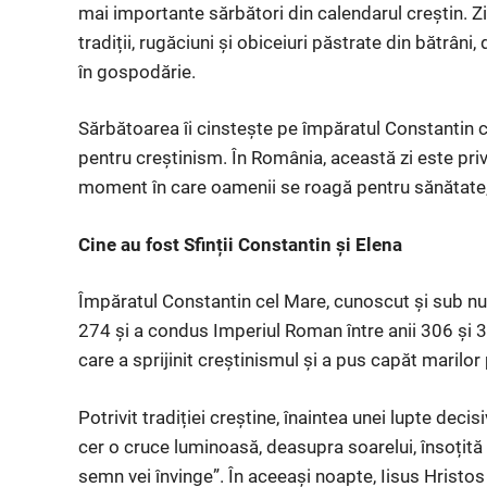
mai importante sărbători din calendarul creștin. Z
tradiții, rugăciuni și obiceiuri păstrate din bătrâni
în gospodărie.
Sărbătoarea îi cinstește pe împăratul Constantin c
pentru creștinism. În România, această zi este priv
moment în care oamenii se roagă pentru sănătate, 
Cine au fost Sfinții Constantin și Elena
Împăratul Constantin cel Mare, cunoscut și sub num
274 și a condus Imperiul Roman între anii 306 și 3
care a sprijinit creștinismul și a pus capăt marilor 
Potrivit tradiției creștine, înaintea unei lupte deci
cer o cruce luminoasă, deasupra soarelui, însoțită 
semn vei învinge”. În aceeași noapte, Iisus Hristos i 