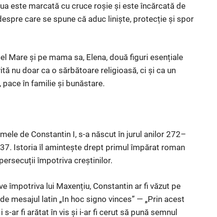
iua este marcată cu cruce roșie și este încărcată de
, despre care se spune că aduc liniște, protecție și spor
el Mare și pe mama sa, Elena, două figuri esențiale
ită nu doar ca o sărbătoare religioasă, ci și ca un
pace în familie și bunăstare.
ele de Constantin I, s-a născut în jurul anilor 272–
37. Istoria îl amintește drept primul împărat roman
persecuții împotriva creștinilor.
sive împotriva lui Maxențiu, Constantin ar fi văzut pe
de mesajul latin „In hoc signo vinces” — „Prin acest
s-ar fi arătat în vis și i-ar fi cerut să pună semnul