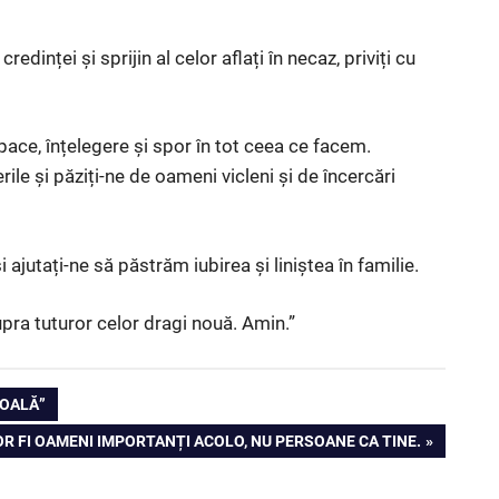
redinței și sprijin al celor aflați în necaz, priviți cu
ace, înțelegere și spor în tot ceea ce facem.
rile și păziți-ne de oameni vicleni și de încercări
i ajutați-ne să păstrăm iubirea și liniștea în familie.
pra tuturor celor dragi nouă. Amin.”
GOALĂ”
VOR FI OAMENI IMPORTANȚI ACOLO, NU PERSOANE CA TINE.