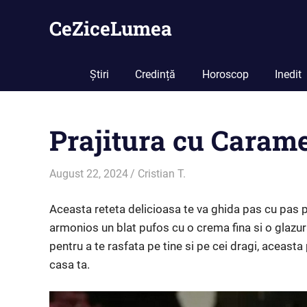
Skip
CeZiceLumea
to
content
Știri
Credință
Horoscop
Inedit
Prajitura cu Carame
August 22, 2024
Cristian T.
Rețete
Aceasta reteta delicioasa te va ghida pas cu pas p
armonios un blat pufos cu o crema fina si o glazur
pentru a te rasfata pe tine si pe cei dragi, aceasta
casa ta.