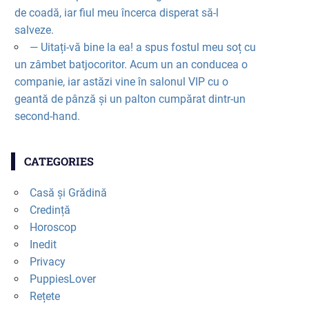
de coadă, iar fiul meu încerca disperat să-l
salveze.
— Uitați-vă bine la ea! a spus fostul meu soț cu
un zâmbet batjocoritor. Acum un an conducea o
companie, iar astăzi vine în salonul VIP cu o
geantă de pânză și un palton cumpărat dintr-un
second-hand.
CATEGORIES
Casă și Grădină
Credință
Horoscop
Inedit
Privacy
PuppiesLover
Rețete