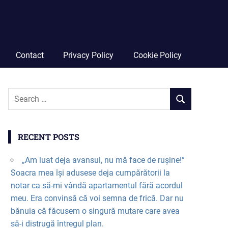
Contact
Privacy Policy
Cookie Policy
RECENT POSTS
„Am luat deja avansul, nu mă face de rușine!”
Soacra mea își adusese deja cumpărătorii la
notar ca să-mi vândă apartamentul fără acordul
meu. Era convinsă că voi semna de frică. Dar nu
bănuia că făcusem o singură mutare care avea
să-i distrugă întregul plan.