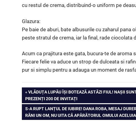
cu restul de crema, distribuind-o uniform pe deasu
Glazura:
Pe baie de aburi, bate albusurile cu zaharul pana 
peste stratul de crema, iar la final, rade ciocolat
Acum ca prajitura este gata, bucura-te de aroma sa 
Fiecare felie va aduce un strop de dulceata si raf
pur si simplu pentru a adauga un moment de rasfat 
PREVIOUS
VLĂDUȚA LUPĂU ÎȘI BOTEAZĂ ASTĂZI FIUL! NAȘII SU
Post
PREZENȚI 200 DE INVITAȚI
POST:
NEXT
S-A RUPT LANȚUL DE IUBIRE! DANA ROBA, MESAJ DURER
navigation
POST:
RĂNI UN OM, NU UITA CĂ APĂRĂTORUL OMULUI ACELUI