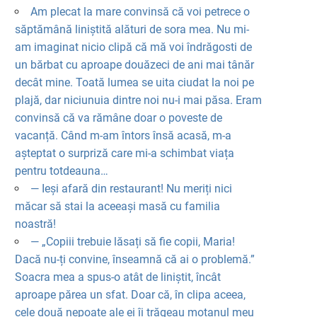
Am plecat la mare convinsă că voi petrece o
săptămână liniștită alături de sora mea. Nu mi-
am imaginat nicio clipă că mă voi îndrăgosti de
un bărbat cu aproape douăzeci de ani mai tânăr
decât mine. Toată lumea se uita ciudat la noi pe
plajă, dar niciunuia dintre noi nu-i mai păsa. Eram
convinsă că va rămâne doar o poveste de
vacanță. Când m-am întors însă acasă, m-a
așteptat o surpriză care mi-a schimbat viața
pentru totdeauna…
— Ieși afară din restaurant! Nu meriți nici
măcar să stai la aceeași masă cu familia
noastră!
— „Copiii trebuie lăsați să fie copii, Maria!
Dacă nu-ți convine, înseamnă că ai o problemă.”
Soacra mea a spus-o atât de liniștit, încât
aproape părea un sfat. Doar că, în clipa aceea,
cele două nepoate ale ei îi trăgeau motanul meu