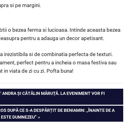
pra si pe margini.
obtii o bezea ferma si lucioasa. Intinde aceasta bezea
a deasupra pentru a adauga un decor apetisant.
irezistibila si de combinatia perfecta de texturi.
inament, perfect pentru a incheia o masa festiva sau
in viata de zi cu zi. Pofta buna!
NT ANDRA ȘI CĂTĂLIN MĂRUȚĂ. LA EVENIMENT VOR FI
OS DUPĂ CE S-A DESPĂRȚIT DE BENIAMIN: „ÎNAINTE DE A
A ESTE DUMNEZEU”