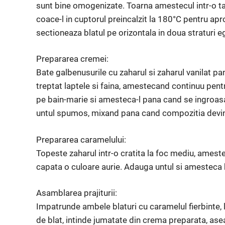
sunt bine omogenizate. Toarna amestecul intr-o ta
coace-l in cuptorul preincalzit la 180°C pentru ap
sectioneaza blatul pe orizontala in doua straturi e
Prepararea cremei:
Bate galbenusurile cu zaharul si zaharul vanilat 
treptat laptele si faina, amestecand continuu pen
pe bain-marie si amesteca-l pana cand se ingroasa
untul spumos, mixand pana cand compozitia dev
Prepararea caramelului:
Topeste zaharul intr-o cratita la foc mediu, amest
capata o culoare aurie. Adauga untul si amesteca
Asamblarea prajiturii:
Impatrunde ambele blaturi cu caramelul fierbinte, 
de blat, intinde jumatate din crema preparata, ase