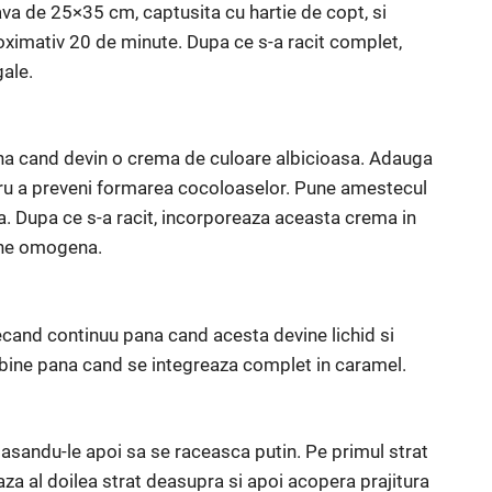
va de 25×35 cm, captusita cu hartie de copt, si
roximativ 20 de minute. Dupa ce s-a racit complet,
gale.
pana cand devin o crema de culoare albicioasa. Adauga
tru a preveni formarea cocoloaselor. Pune amestecul
. Dupa ce s-a racit, incorporeaza aceasta crema in
ine omogena.
ecand continuu pana cand acesta devine lichid si
 bine pana cand se integreaza complet in caramel.
lasandu-le apoi sa se raceasca putin. Pe primul strat
aza al doilea strat deasupra si apoi acopera prajitura