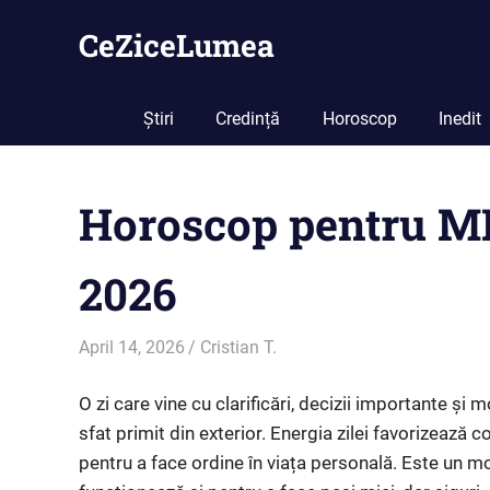
Skip
CeZiceLumea
to
content
Știri
Credință
Horoscop
Inedit
Horoscop pentru M
2026
April 14, 2026
Cristian T.
Horoscop
O zi care vine cu clarificări, decizii importante și
sfat primit din exterior. Energia zilei favorizează
pentru a face ordine în viața personală. Este un 