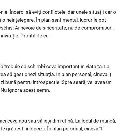
ie. Încerci să eviți conflictele, dar unele situații cer o
i o neînțelegere. În plan sentimental, lucrurile pot
schis. Ai nevoie de sinceritate, nu de compromisuri.
nvitație. Profită de ea.
că trebuie să schimbi ceva important în viața ta. La
ea să gestionezi situația. În plan personal, cineva îți
o zi bună pentru introspecție. Spre seară, vei avea un
. Nu ignora acest semn.
aci ceva nou sau să ieși din rutină. La locul de muncă,
e grăbești în decizii. În plan personal, cineva îți