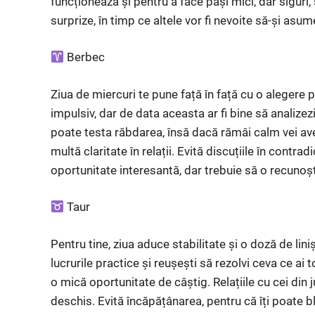
funcționează și pentru a face pași mici, dar siguri,
surprize, în timp ce altele vor fi nevoite să-și asu
Berbec
Ziua de miercuri te pune față în față cu o alegere p
impulsiv, dar de data aceasta ar fi bine să analizezi
poate testa răbdarea, însă dacă rămâi calm vei ave
multă claritate în relații. Evită discuțiile în contr
oportunitate interesantă, dar trebuie să o recunoști 
Taur
Pentru tine, ziua aduce stabilitate și o doză de lin
lucrurile practice și reușești să rezolvi ceva ce ai
o mică oportunitate de câștig. Relațiile cu cei din 
deschis. Evită încăpățânarea, pentru că îți poate blo