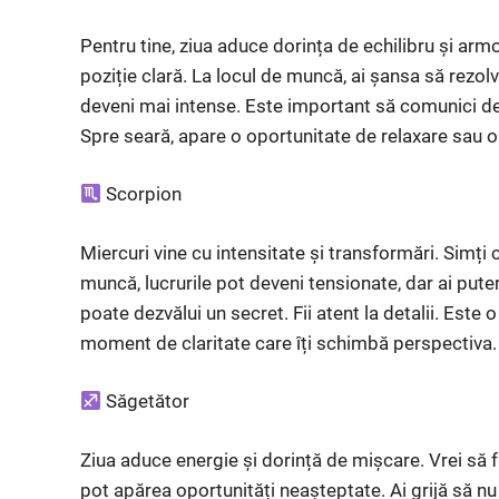
Pentru tine, ziua aduce dorința de echilibru și armon
poziție clară. La locul de muncă, ai șansa să rezolv
deveni mai intense. Este important să comunici de
Spre seară, apare o oportunitate de relaxare sau o i
Scorpion
Miercuri vine cu intensitate și transformări. Simți 
muncă, lucrurile pot deveni tensionate, dar ai puter
poate dezvălui un secret. Fii atent la detalii. Este 
moment de claritate care îți schimbă perspectiva
Săgetător
Ziua aduce energie și dorință de mișcare. Vrei să f
pot apărea oportunități neașteptate. Ai grijă să nu t