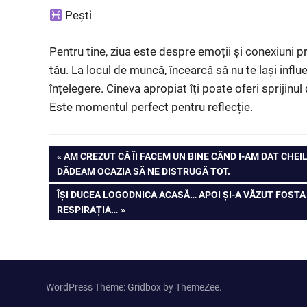
Pești
Pentru tine, ziua este despre emoții și conexiuni pr
tău. La locul de muncă, încearcă să nu te lași influe
înțelegere. Cineva apropiat îți poate oferi sprijinu
Este momentul perfect pentru reflecție.
PREVIOUS
AM CREZUT CĂ ÎI FACEM UN BINE CÂND I-AM DAT CHEIL
Post
DĂDEAM OCAZIA SĂ NE DISTRUGĂ TOT.
POST:
NEXT
ÎȘI DUCEA LOGODNICA ACASĂ… APOI ȘI-A VĂZUT FOSTA 
navigation
POST:
RESPIRAȚIA…
WordPress Theme: Gridbox by ThemeZee.