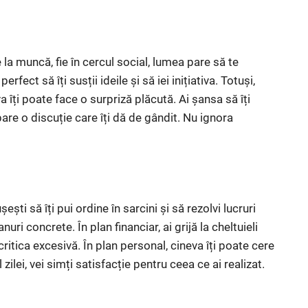
ie la muncă, fie în cercul social, lumea pare să te
ct să îți susții ideile și să iei inițiativa. Totuși,
va îți poate face o surpriză plăcută. Ai șansa să îți
re o discuție care îți dă de gândit. Nu ignora
ești să îți pui ordine în sarcini și să rezolvi lucruri
i concrete. În plan financiar, ai grijă la cheltuieli
critica excesivă. În plan personal, cineva îți poate cere
l zilei, vei simți satisfacție pentru ceea ce ai realizat.