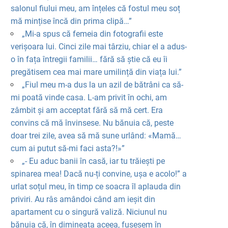
salonul fiului meu, am înțeles că fostul meu soț
mă mințise încă din prima clipă…”
„Mi-a spus că femeia din fotografii este
verișoara lui. Cinci zile mai târziu, chiar el a adus-
o în fața întregii familii… fără să știe că eu îi
pregătisem cea mai mare umilință din viața lui.”
„Fiul meu m-a dus la un azil de bătrâni ca să-
mi poată vinde casa. L-am privit în ochi, am
zâmbit și am acceptat fără să mă cert. Era
convins că mă învinsese. Nu bănuia că, peste
doar trei zile, avea să mă sune urlând: «Mamă…
cum ai putut să-mi faci asta?!»”
„- Eu aduc banii în casă, iar tu trăiești pe
spinarea mea! Dacă nu-ți convine, ușa e acolo!” a
urlat soțul meu, în timp ce soacra îl aplauda din
priviri. Au râs amândoi când am ieșit din
apartament cu o singură valiză. Niciunul nu
bănuia că, în dimineața aceea, fusesem în