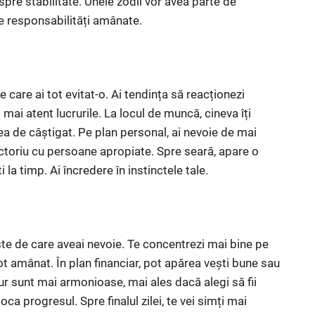
 spre stabilitate. Unele zodii vor avea parte de
me responsabilități amânate.
e care ai tot evitat-o. Ai tendința să reacționezi
 mai atent lucrurile. La locul de muncă, cineva îți
a de câștigat. Pe plan personal, ai nevoie de mai
adictoriu cu persoane apropiate. Spre seară, apare o
la timp. Ai încredere în instinctele tale.
iște de care aveai nevoie. Te concentrezi mai bine pe
 tot amânat. În plan financiar, pot apărea vești bune sau
jur sunt mai armonioase, mai ales dacă alegi să fii
ca progresul. Spre finalul zilei, te vei simți mai