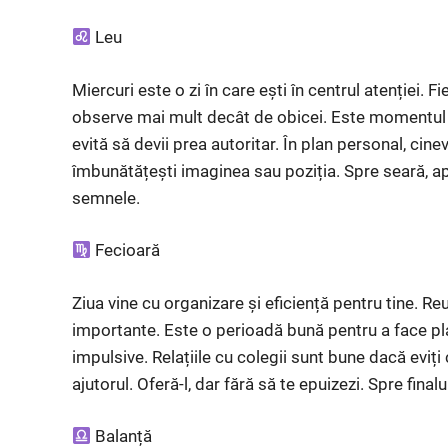
Leu
Miercuri este o zi în care ești în centrul atenției. F
observe mai mult decât de obicei. Este momentul perfe
evită să devii prea autoritar. În plan personal, cine
îmbunătățești imaginea sau poziția. Spre seară, apa
semnele.
Fecioară
Ziua vine cu organizare și eficiență pentru tine. Reuș
importante. Este o perioadă bună pentru a face planur
impulsive. Relațiile cu colegii sunt bune dacă eviți 
ajutorul. Oferă-l, dar fără să te epuizezi. Spre finalu
Balanță