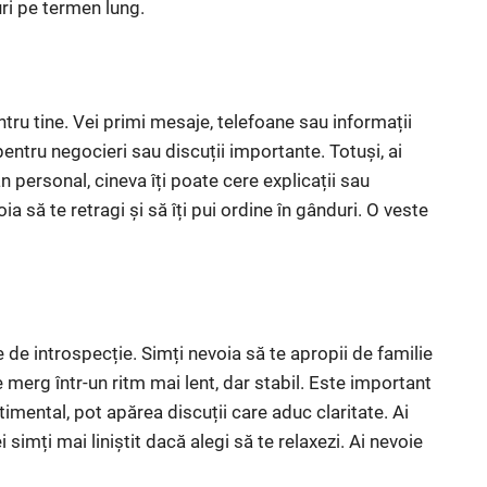
ri pe termen lung.
tru tine. Vei primi mesaje, telefoane sau informații
pentru negocieri sau discuții importante. Totuși, ai
n personal, cineva îți poate cere explicații sau
voia să te retragi și să îți pui ordine în gânduri. O veste
 de introspecție. Simți nevoia să te apropii de familie
 merg într-un ritm mai lent, dar stabil. Este important
ntimental, pot apărea discuții care aduc claritate. Ai
 simți mai liniștit dacă alegi să te relaxezi. Ai nevoie