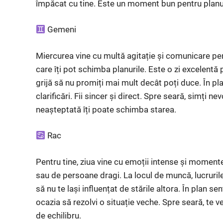
împăcat cu tine. Este un moment bun pentru planu
Gemeni
Miercurea vine cu multă agitație și comunicare pen
care îți pot schimba planurile. Este o zi excelentă 
grijă să nu promiți mai mult decât poți duce. În pla
clarificări. Fii sincer și direct. Spre seară, simți ne
neașteptată îți poate schimba starea.
Rac
Pentru tine, ziua vine cu emoții intense și momente
sau de persoane dragi. La locul de muncă, lucrurile
să nu te lași influențat de stările altora. În plan se
ocazia să rezolvi o situație veche. Spre seară, te vei
de echilibru.