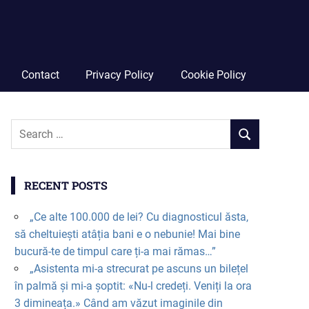
Contact
Privacy Policy
Cookie Policy
RECENT POSTS
„Ce alte 100.000 de lei? Cu diagnosticul ăsta,
să cheltuiești atâția bani e o nebunie! Mai bine
bucură-te de timpul care ți-a mai rămas…”
„Asistenta mi-a strecurat pe ascuns un bilețel
în palmă și mi-a șoptit: «Nu-l credeți. Veniți la ora
3 dimineața.» Când am văzut imaginile din