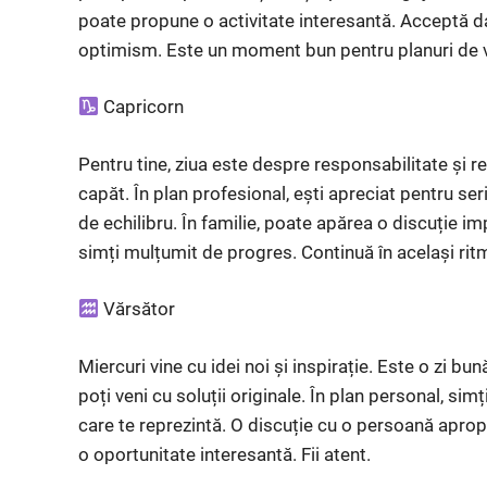
poate propune o activitate interesantă. Acceptă dac
optimism. Este un moment bun pentru planuri de vi
Capricorn
Pentru tine, ziua este despre responsabilitate și re
capăt. În plan profesional, ești apreciat pentru seri
de echilibru. În familie, poate apărea o discuție impo
simți mulțumit de progres. Continuă în același rit
Vărsător
Miercuri vine cu idei noi și inspirație. Este o zi bun
poți veni cu soluții originale. În plan personal, simț
care te reprezintă. O discuție cu o persoană aprop
o oportunitate interesantă. Fii atent.