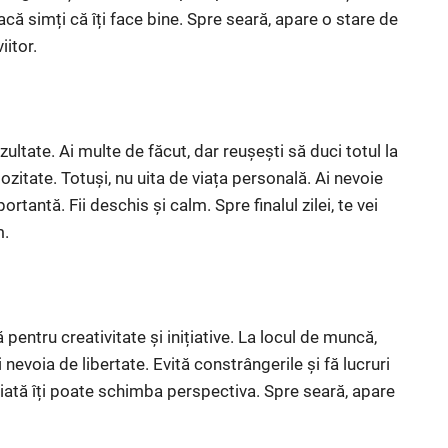
ă simți că îți face bine. Spre seară, apare o stare de
itor.
zultate. Ai multe de făcut, dar reușești să duci totul la
ozitate. Totuși, nu uita de viața personală. Ai nevoie
rtantă. Fii deschis și calm. Spre finalul zilei, te vei
m.
ă pentru creativitate și inițiative. La locul de muncă,
i nevoia de libertate. Evită constrângerile și fă lucruri
iată îți poate schimba perspectiva. Spre seară, apare