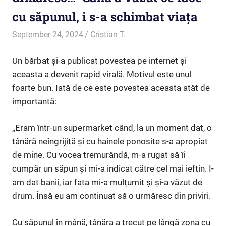
cu săpunul, i s-a schimbat viața
September 24, 2024
Cristian T.
Inedit
Un bărbat și-a publicat povestea pe internet și
aceasta a devenit rapid virală. Motivul este unul
foarte bun. Iată de ce este povestea aceasta atât de
importantă:
„Eram într-un supermarket când, la un moment dat, o
tânără neîngrijită și cu hainele ponosite s-a apropiat
de mine. Cu vocea tremurândă, m-a rugat să îi
cumpăr un săpun și mi-a indicat către cel mai ieftin. I-
am dat banii, iar fata mi-a mulțumit și și-a văzut de
drum. Însă eu am continuat să o urmăresc din priviri.
Cu săpunul în mână, tânăra a trecut pe lângă zona cu