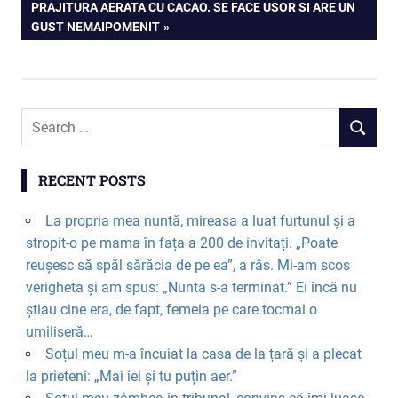
NEXT
PRAJITURA AERATA CU CACAO. SE FACE USOR SI ARE UN
navigation
POST:
GUST NEMAIPOMENIT
RECENT POSTS
La propria mea nuntă, mireasa a luat furtunul și a
stropit-o pe mama în fața a 200 de invitați. „Poate
reușesc să spăl sărăcia de pe ea”, a râs. Mi-am scos
verigheta și am spus: „Nunta s-a terminat.” Ei încă nu
știau cine era, de fapt, femeia pe care tocmai o
umiliseră…
Soțul meu m-a încuiat la casa de la țară și a plecat
la prieteni: „Mai iei și tu puțin aer.”