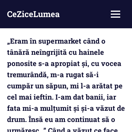
Skip
to
CeZiceLumea
MENU
content
„Eram în supermarket când o
tânără neîngrijită cu hainele
ponosite s-a apropiat și, cu vocea
tremurândă, m-a rugat să-i
cumpăr un săpun, mi l-a arătat pe
cel mai ieftin. I-am dat banii, iar
fata mi-a mulțumit și și-a văzut de
drum. Însă eu am continuat să o
urmăresc…” Când a văzut ce face