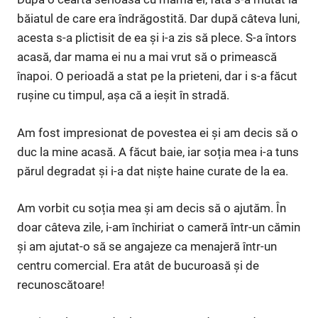
băiatul de care era îndrăgostită. Dar după câteva luni,
acesta s-a plictisit de ea și i-a zis să plece. S-a întors
acasă, dar mama ei nu a mai vrut să o primească
înapoi. O perioadă a stat pe la prieteni, dar i s-a făcut
rușine cu timpul, așa că a ieșit în stradă.
Am fost impresionat de povestea ei și am decis să o
duc la mine acasă. A făcut baie, iar soția mea i-a tuns
părul degradat și i-a dat niște haine curate de la ea.
Am vorbit cu soția mea și am decis să o ajutăm. În
doar câteva zile, i-am închiriat o cameră într-un cămin
și am ajutat-o să se angajeze ca menajeră într-un
centru comercial. Era atât de bucuroasă și de
recunoscătoare!