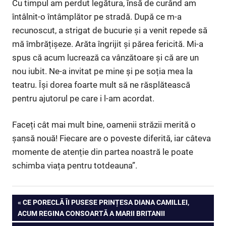
Cu timpul am perdut legătura, însă de curând am
întâlnit-o întâmplător pe stradă. După ce m-a
recunoscut, a strigat de bucurie și a venit repede să
mă îmbrățișeze. Arăta îngrijit și părea fericită. Mi-a
spus că acum lucrează ca vânzătoare și că are un
nou iubit. Ne-a invitat pe mine și pe soția mea la
teatru. Își dorea foarte mult să ne răsplătească
pentru ajutorul pe care i l-am acordat.
Faceți cât mai mult bine, oamenii străzii merită o
șansă nouă! Fiecare are o poveste diferită, iar câteva
momente de atenție din partea noastră le poate
schimba viața pentru totdeauna”.
PREVIOUS
CE PORECLĂ ÎI PUSESE PRINȚESA DIANA CAMILLEI,
Post
ACUM REGINA CONSOARTĂ A MARII BRITANII
POST: