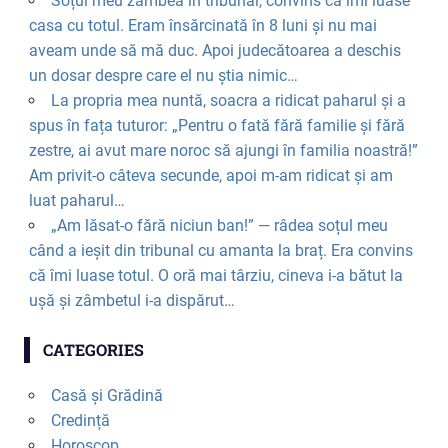
Soțul meu zâmbea în tribunal, convins că îmi luase
casa cu totul. Eram însărcinată în 8 luni și nu mai
aveam unde să mă duc. Apoi judecătoarea a deschis
un dosar despre care el nu știa nimic…
La propria mea nuntă, soacra a ridicat paharul și a
spus în fața tuturor: „Pentru o fată fără familie și fără
zestre, ai avut mare noroc să ajungi în familia noastră!”
Am privit-o câteva secunde, apoi m-am ridicat și am
luat paharul…
„Am lăsat-o fără niciun ban!” — râdea soțul meu
când a ieșit din tribunal cu amanta la braț. Era convins
că îmi luase totul. O oră mai târziu, cineva i-a bătut la
ușă și zâmbetul i-a dispărut…
CATEGORIES
Casă și Grădină
Credință
Horoscop