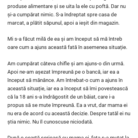
produse alimentare și se uita la ele cu poftă. Dar nu
și-a cumpărat nimic. S-a îndreptat spre casa de
marcat, a plătit săpunul, apoi a ieșit din magazin.
Mi s-a făcut milă de ea și am început să mă întreb
oare cum a ajuns această fată în asemenea situație.
Am cumpărat câteva chifle și am ajuns-o din urmă.
Apoi ne-am așezat împreună pe o bancă, iar ea a
început să mănânce. Am întrebat-o cum a ajuns în
această situație, iar ea a început să îmi povestească
că la 18 ani s-a îndrăgostit de un băiat, care i-a
propus să se mute împreună. Ea a vrut, dar mama ei
nu era de acord cu această decizie. Despre tatăl ei nu
știa nimic. Nu îl cunoscuse niciodată.
După o ceartă serioasă cu mama ei, fata s-a mutat la