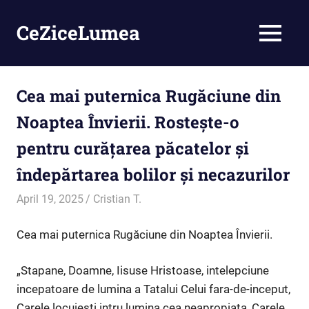
Skip
to
CeZiceLumea
MENU
content
Cea mai puternica Rugăciune din
Noaptea Învierii. Rostește-o
pentru curățarea păcatelor și
îndepărtarea bolilor și necazurilor
April 19, 2025
Cristian T.
Credință
Cea mai puternica Rugăciune din Noaptea Învierii.
„Stapane, Doamne, Iisuse Hristoase, intelepciune
incepatoare de lumina a Tatalui Celui fara-de-inceput,
Carele locuiesti intru lumina cea neapropiata, Carele