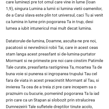
care luminezi pre tot omul care vine in lume (Ioan
1,9), singura Lumina a lumii si lumina vietii oamenilor,
de a Carui slava este plin tot universul, caci Tu ai venit
ca lumina in lume prin pogorarea Ta in trup, desi
lumea a iubit intunericul mai mult decat lumina.
Datatorule-de-lumina, Doamne, asculta-ne pre noi,
pacatosii si nevrednicii robii Tai, care in acest ceas
stam langa acest preasfant si de-lumina-purtator
Mormant si ne primeste pre noi care cinstim Patimile
Tale curate, preasfanta rastignirea Ta, moartea Ta de
buna voie si punerea si ingroparea trupului Tau cel
fara de viata in acest preacinstit Mormant al Tau, si
invierea Ta cea de a treia zi pre care incepem sa o
praznuim cu bucurie, pomenind pogorarea Ta la iad
prin care ca un Stapan ai slobozit prin stralucirea
Dumnezeirii Tale sufletele dreptilor tinute acolo,