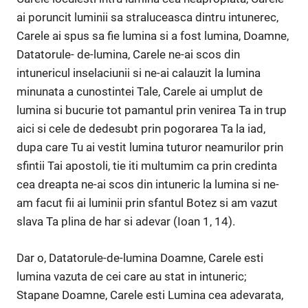
ai poruncit luminii sa straluceasca dintru intunerec,
Carele ai spus sa fie lumina si a fost lumina, Doamne,
Datatorule- de-lumina, Carele ne-ai scos din
intunericul inselaciunii si ne-ai calauzit la lumina
minunata a cunostintei Tale, Carele ai umplut de
lumina si bucurie tot pamantul prin venirea Ta in trup
aici si cele de dedesubt prin pogorarea Ta la iad,
dupa care Tu ai vestit lumina tuturor neamurilor prin
sfintii Tai apostoli, tie iti multumim ca prin credinta
cea dreapta ne-ai scos din intuneric la lumina si ne-
am facut fii ai luminii prin sfantul Botez si am vazut
slava Ta plina de har si adevar (Ioan 1, 14).
Dar o, Datatorule-de-lumina Doamne, Carele esti
lumina vazuta de cei care au stat in intuneric;
Stapane Doamne, Carele esti Lumina cea adevarata,