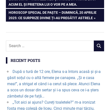
Post
ACUM EL ȘI PRIETENA LUI O VOR PE A MEA.
navigation
NEXT
HOROSCOP SPECIAL DE PAȘTE – DUMINICĂ, 20 APRILIE
POST:
2025: CE SURPRIZE DIVINE ȚI-AU PREGĂTIT ASTRELE
RECENT POSTS
După o tură de 12 ore, Elena s-a întors acasă și și-a
găsit soțul cu o altă femeie pe canapea. „Și e casa
mea!”, a strigat el când i-a cerut să plece. Atunci Elena
a scos un dosar din sertar și i-a spus ceva ce i-a șters
zâmbetul de pe față…
„Tot aici ai ajuns? Cureți toaletele?” m-a ironizat
fosta mea colegă de liceu. Cinci minute mai târziu,