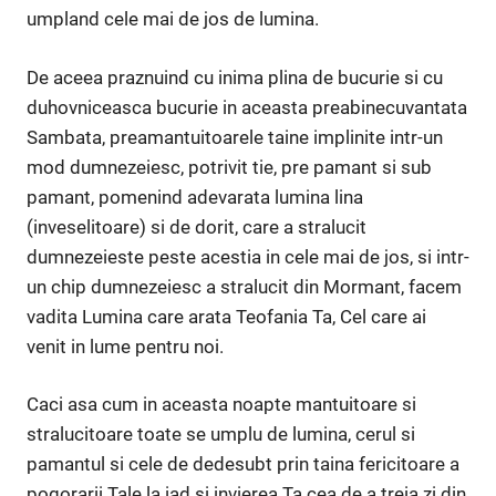
umpland cele mai de jos de lumina.
De aceea praznuind cu inima plina de bucurie si cu
duhovniceasca bucurie in aceasta preabinecuvantata
Sambata, preamantuitoarele taine implinite intr-un
mod dumnezeiesc, potrivit tie, pre pamant si sub
pamant, pomenind adevarata lumina lina
(inveselitoare) si de dorit, care a stralucit
dumnezeieste peste acestia in cele mai de jos, si intr-
un chip dumnezeiesc a stralucit din Mormant, facem
vadita Lumina care arata Teofania Ta, Cel care ai
venit in lume pentru noi.
Caci asa cum in aceasta noapte mantuitoare si
stralucitoare toate se umplu de lumina, cerul si
pamantul si cele de dedesubt prin taina fericitoare a
pogorarii Tale la iad si invierea Ta cea de a treia zi din