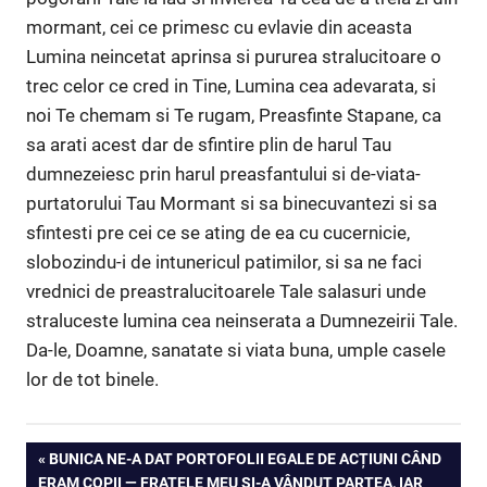
mormant, cei ce primesc cu evlavie din aceasta
Lumina neincetat aprinsa si pururea stralucitoare o
trec celor ce cred in Tine, Lumina cea adevarata, si
noi Te chemam si Te rugam, Preasfinte Stapane, ca
sa arati acest dar de sfintire plin de harul Tau
dumnezeiesc prin harul preasfantului si de-viata-
purtatorului Tau Mormant si sa binecuvantezi si sa
sfintesti pre cei ce se ating de ea cu cucernicie,
slobozindu-i de intunericul patimilor, si sa ne faci
vrednici de preastralucitoarele Tale salasuri unde
straluceste lumina cea neinserata a Dumnezeirii Tale.
Da-le, Doamne, sanatate si viata buna, umple casele
lor de tot binele.
PREVIOUS
BUNICA NE-A DAT PORTOFOLII EGALE DE ACȚIUNI CÂND
ERAM COPII — FRATELE MEU ȘI-A VÂNDUT PARTEA, IAR
POST: