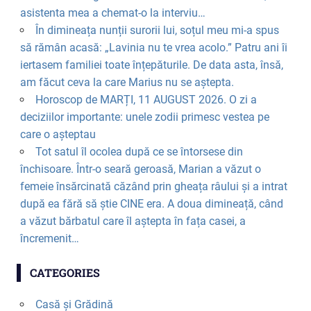
asistenta mea a chemat-o la interviu…
În dimineața nunții surorii lui, soțul meu mi-a spus
să rămân acasă: „Lavinia nu te vrea acolo.” Patru ani îi
iertasem familiei toate înțepăturile. De data asta, însă,
am făcut ceva la care Marius nu se aștepta.
Horoscop de MARȚI, 11 AUGUST 2026. O zi a
deciziilor importante: unele zodii primesc vestea pe
care o așteptau
Tot satul îl ocolea după ce se întorsese din
închisoare. Într-o seară geroasă, Marian a văzut o
femeie însărcinată căzând prin gheața râului și a intrat
după ea fără să știe CINE era. A doua dimineață, când
a văzut bărbatul care îl aștepta în fața casei, a
încremenit…
CATEGORIES
Casă și Grădină