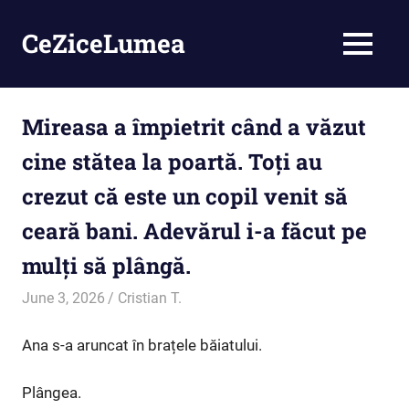
Skip
to
CeZiceLumea
MENU
content
Mireasa a împietrit când a văzut
cine stătea la poartă. Toți au
crezut că este un copil venit să
ceară bani. Adevărul i-a făcut pe
mulți să plângă.
June 3, 2026
Cristian T.
Inedit
Ana s-a aruncat în brațele băiatului.
Plângea.