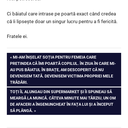
Ci băiatul care intrase pe poartă exact când credea
că îi lipsește doar un singur lucru pentru a fi fericită.
Fratele ei.
PREVIOUS
MI-AM ÎNȘELAT SOȚIA PENTRU FEMEIA CARE
Post
PRETINDEA CĂ ÎMI POARTĂ COPILUL. ÎN ZIUA ÎN CARE MI-
POST:
AU PUS BĂIATUL ÎN BRAȚE, AM DESCOPERIT CĂ NU
navigation
DEVENISEM TATĂ. DEVENISEM VICTIMA PROPRIEI MELE
TRĂDĂRI.
NEXT
TOȚI ÎL ALUNGAU DIN SUPERMARKET ȘI ÎI SPUNEAU SĂ
POST:
MEARGĂ LA MUNCĂ. CÂTEVA MINUTE MAI TÂRZIU, UN OM
DE AFACERI A ÎNGENUNCHEAT ÎN FAȚA LUI ȘI A ÎNCEPUT
SĂ PLÂNGĂ.