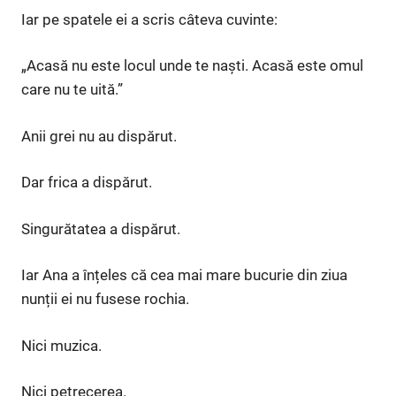
Iar pe spatele ei a scris câteva cuvinte:
„Acasă nu este locul unde te naști. Acasă este omul
care nu te uită.”
Anii grei nu au dispărut.
Dar frica a dispărut.
Singurătatea a dispărut.
Iar Ana a înțeles că cea mai mare bucurie din ziua
nunții ei nu fusese rochia.
Nici muzica.
Nici petrecerea.