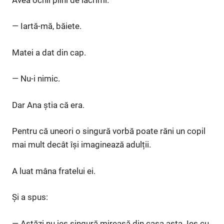
— Iartă-mă, băiete.
Matei a dat din cap.
— Nu-i nimic.
Dar Ana știa că era.
Pentru că uneori o singură vorbă poate răni un copil
mai mult decât își imaginează adulții.
A luat mâna fratelui ei.
Și a spus:
— Astăzi nu ies singură mireasă din casa asta. Ies cu