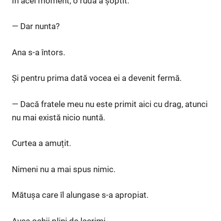
În acel moment, o rudă a șoptit:
— Dar nunta?
Ana s-a întors.
Și pentru prima dată vocea ei a devenit fermă.
— Dacă fratele meu nu este primit aici cu drag, atunci
nu mai există nicio nuntă.
Curtea a amuțit.
Nimeni nu a mai spus nimic.
Mătușa care îl alungase s-a apropiat.
Avea ochii plini de lacrimi.