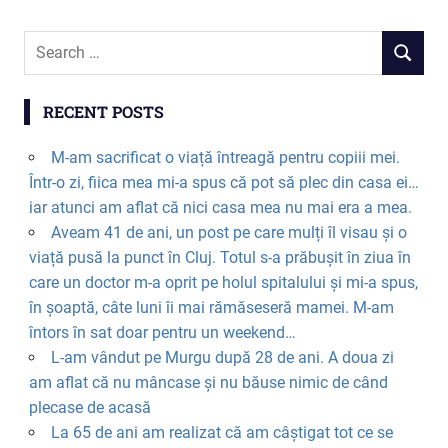
RECENT POSTS
M-am sacrificat o viață întreagă pentru copiii mei.
Într-o zi, fiica mea mi-a spus că pot să plec din casa ei…
iar atunci am aflat că nici casa mea nu mai era a mea.
Aveam 41 de ani, un post pe care mulți îl visau și o
viață pusă la punct în Cluj. Totul s-a prăbușit în ziua în
care un doctor m-a oprit pe holul spitalului și mi-a spus,
în șoaptă, câte luni îi mai rămăseseră mamei. M-am
întors în sat doar pentru un weekend…
L-am vândut pe Murgu după 28 de ani. A doua zi
am aflat că nu mâncase și nu băuse nimic de când
plecase de acasă
La 65 de ani am realizat că am câștigat tot ce se