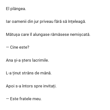
El plângea.
Iar oamenii din jur priveau fără să înțeleagă.
Mătușa care îl alungase rămăsese nemișcată.
— Cine este?
Ana și-a șters lacrimile.
L-a ținut strâns de mână.
Apoi s-a întors spre invitați.
— Este fratele meu.