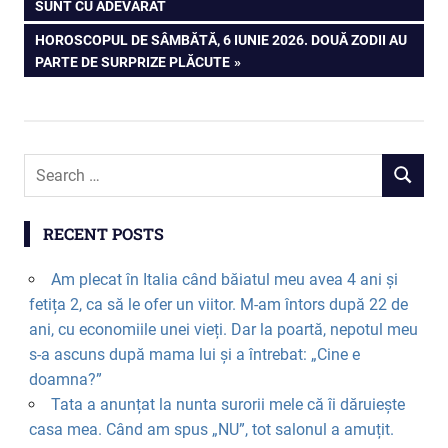
SUNT CU ADEVĂRAT
navigation
NEXT
HOROSCOPUL DE SÂMBĂTĂ, 6 IUNIE 2026. DOUĂ ZODII AU
POST:
PARTE DE SURPRIZE PLĂCUTE
RECENT POSTS
Am plecat în Italia când băiatul meu avea 4 ani și
fetița 2, ca să le ofer un viitor. M-am întors după 22 de
ani, cu economiile unei vieți. Dar la poartă, nepotul meu
s-a ascuns după mama lui și a întrebat: „Cine e
doamna?”
Tata a anunțat la nunta surorii mele că îi dăruiește
casa mea. Când am spus „NU”, tot salonul a amuțit.