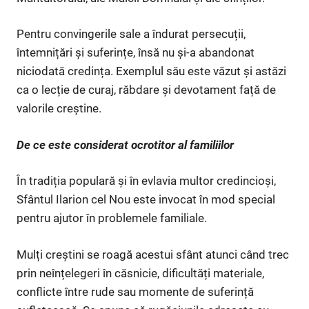
Pentru convingerile sale a îndurat persecuții,
întemnițări și suferințe, însă nu și-a abandonat
niciodată credința. Exemplul său este văzut și astăzi
ca o lecție de curaj, răbdare și devotament față de
valorile creștine.
De ce este considerat ocrotitor al familiilor
În tradiția populară și în evlavia multor credincioși,
Sfântul Ilarion cel Nou este invocat în mod special
pentru ajutor în problemele familiale.
Mulți creștini se roagă acestui sfânt atunci când trec
prin neînțelegeri în căsnicie, dificultăți materiale,
conflicte între rude sau momente de suferință