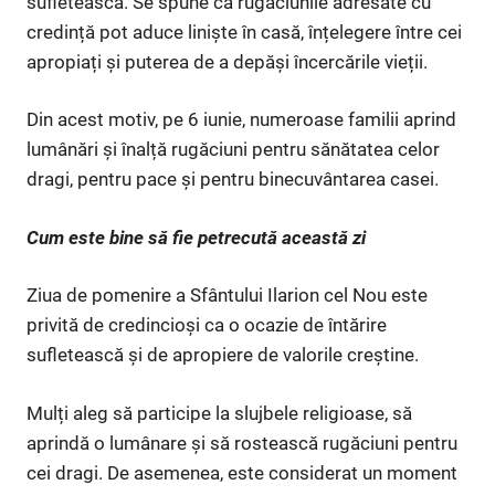
sufletească. Se spune că rugăciunile adresate cu
credință pot aduce liniște în casă, înțelegere între cei
apropiați și puterea de a depăși încercările vieții.
Din acest motiv, pe 6 iunie, numeroase familii aprind
lumânări și înalță rugăciuni pentru sănătatea celor
dragi, pentru pace și pentru binecuvântarea casei.
Cum este bine să fie petrecută această zi
Ziua de pomenire a Sfântului Ilarion cel Nou este
privită de credincioși ca o ocazie de întărire
sufletească și de apropiere de valorile creștine.
Mulți aleg să participe la slujbele religioase, să
aprindă o lumânare și să rostească rugăciuni pentru
cei dragi. De asemenea, este considerat un moment