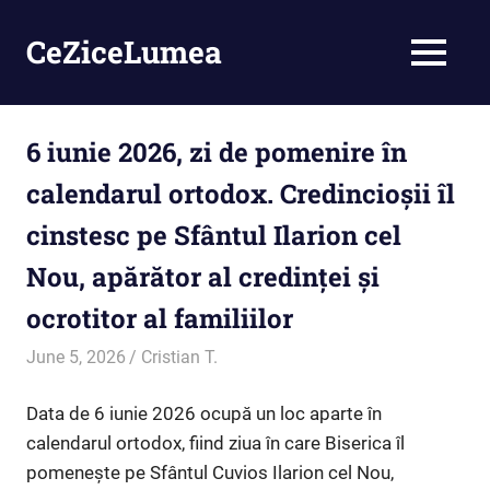
Skip
to
CeZiceLumea
MENU
content
6 iunie 2026, zi de pomenire în
calendarul ortodox. Credincioșii îl
cinstesc pe Sfântul Ilarion cel
Nou, apărător al credinței și
ocrotitor al familiilor
June 5, 2026
Cristian T.
Credință
Data de 6 iunie 2026 ocupă un loc aparte în
calendarul ortodox, fiind ziua în care Biserica îl
pomenește pe Sfântul Cuvios Ilarion cel Nou,