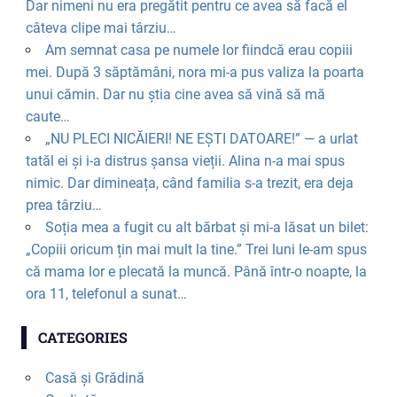
Dar nimeni nu era pregătit pentru ce avea să facă el
câteva clipe mai târziu…
Am semnat casa pe numele lor fiindcă erau copiii
mei. După 3 săptămâni, nora mi-a pus valiza la poarta
unui cămin. Dar nu știa cine avea să vină să mă
caute…
„NU PLECI NICĂIERI! NE EȘTI DATOARE!” — a urlat
tatăl ei și i-a distrus șansa vieții. Alina n-a mai spus
nimic. Dar dimineața, când familia s-a trezit, era deja
prea târziu…
Soția mea a fugit cu alt bărbat și mi-a lăsat un bilet:
„Copiii oricum țin mai mult la tine.” Trei luni le-am spus
că mama lor e plecată la muncă. Până într-o noapte, la
ora 11, telefonul a sunat…
CATEGORIES
Casă și Grădină