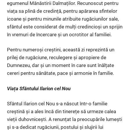
egumenul Mănăstirii Dalmaților. Recunoscut pentru
viața sa plină de credință, pentru apărarea sfintelor
icoane și pentru minunile atribuite rugăciunilor sale,
sfântul este considerat de mulți credincioși un sprijin
în vremuri de încercare și un ocrotitor al familiei.
Pentru numeroși creștini, această zi reprezintă un
prilej de rugăciune, reculegere și apropiere de
Dumnezeu, dar și un moment în care sunt înălțate
cereri pentru sănătate, pace și armonie în familie.
Viața Sfântului Ilarion cel Nou
Sfântul Ilarion cel Nou s-a născut într-o familie
creștină și a ales încă din tinerețe să urmeze calea
vieții duhovnicești. A renunțat la preocupările lumești
și s-a dedicat rugăciunii, postului și slujirii lui