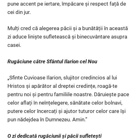
pune accent pe iertare, împăcare și respect față de
cei din jur.
Mulți cred că alegerea păcii și a bunătății în această
zi aduce liniște sufletească și binecuvântare asupra
casei.
Rugăciune către Sfântul Ilarion cel Nou
„Sfinte Cuvioase Ilarion, slujitor credincios al lui
Hristos și apărător al dreptei credințe, roagă-te
pentru noi și pentru familiile noastre. Dăruiește pace
celor aflați în neînțelegere, sănătate celor bolnavi,
putere celor încercați și ajutor tuturor celor care își
pun nădejdea în Dumnezeu. Amin.”
O zi dedicată rugăciunii și păcii sufletești