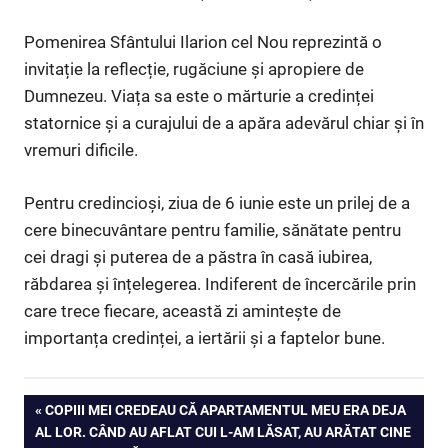
Pomenirea Sfântului Ilarion cel Nou reprezintă o
invitație la reflecție, rugăciune și apropiere de
Dumnezeu. Viața sa este o mărturie a credinței
statornice și a curajului de a apăra adevărul chiar și în
vremuri dificile.
Pentru credincioși, ziua de 6 iunie este un prilej de a
cere binecuvântare pentru familie, sănătate pentru
cei dragi și puterea de a păstra în casă iubirea,
răbdarea și înțelegerea. Indiferent de încercările prin
care trece fiecare, această zi amintește de
importanța credinței, a iertării și a faptelor bune.
PREVIOUS
COPIII MEI CREDEAU CĂ APARTAMENTUL MEU ERA DEJA
Post
AL LOR. CÂND AU AFLAT CUI L-AM LĂSAT, AU ARĂTAT CINE
POST: