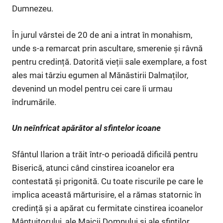
Dumnezeu.
În jurul vârstei de 20 de ani a intrat în monahism,
unde s-a remarcat prin ascultare, smerenie și râvnă
pentru credință. Datorită vieții sale exemplare, a fost
ales mai târziu egumen al Mănăstirii Dalmaților,
devenind un model pentru cei care îi urmau
îndrumările.
Un neînfricat apărător al sfintelor icoane
Sfântul Ilarion a trăit într-o perioadă dificilă pentru
Biserică, atunci când cinstirea icoanelor era
contestată și prigonită. Cu toate riscurile pe care le
implica această mărturisire, el a rămas statornic în
credință și a apărat cu fermitate cinstirea icoanelor
Mântuitorului, ale Maicii Domnului și ale sfinților.